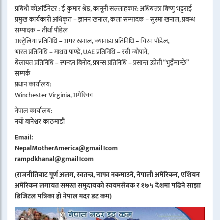
प्रबिधी कोअर्डिनेटर : ई कुमार श्रेष्ठ, कानूनी सल्लाहकार: अधिबक्ता बिष्णु भट्टराई
प्रमुख कार्यकारी अधिकृत – ज्ञानन खनाल, कला सम्पादक – सुस्मा खनाल, प्रबन्ध
सम्पादक – तीर्था पौडेल
अस्ट्रेलिया प्रतिनिधि – अमर खनाल, क्यानाडा प्रतिनिधि – चिरन पौडेल,
भारत प्रतिनिधि – माधव पाण्डे, UAE प्रतिनिधि – रबी न्यौपाने,
बेलायत प्रतिनिधि – स्पन्दन बिनोद, फ्रान्स प्रतिनिधि – प्रसान्त उप्रेती “भुइँमान्छे”
सम्पर्क
प्रधान कार्यालय:
Winchester Virginia, अमेरिका
नेपाल कार्यालय:
नयाँ बानेश्वर काठमाडौं
Email:
NepalMotherAmerica@gmail।com
rampdkhanal@gmail।com
(राजनीतिबाट पूर्ण अलग, स्वतन्त्र, नाफा नकमाउने, नेपाली अमेरिकन, एशियन
अमेरिकन लगायत समस्त समुदायको स्वयमसेबक र १७५ देशमा पढिने साझा
डिजिटल पत्रिका हो नेपाल मदर डट कम)