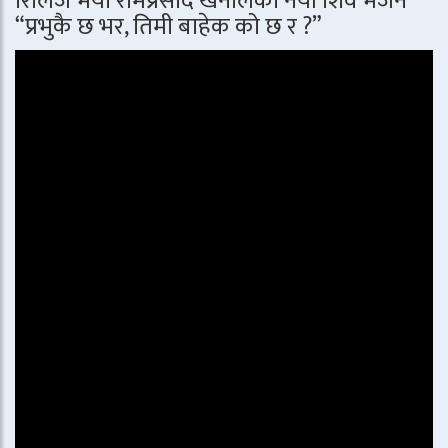
रिलिज भयो रामप्रसाद खनालको नयाँ शिव भजन
“प्रभुकै छ भर, तिमी बाहेक को छ र ?”