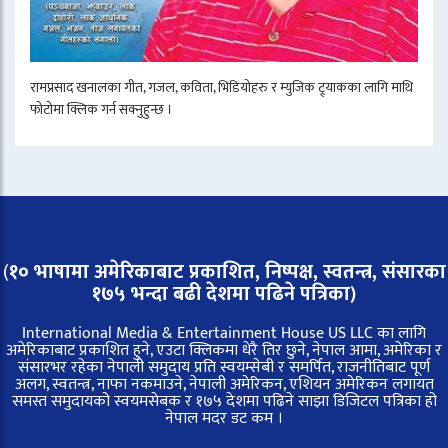
रामप्रसाद खनालका गीत, गजल, कविता, भिडियोहरु र म्युजिक ट्र्याकका लागि माथि
फोटोमा क्लिक गर्न सक्नुहुन्छ ।
(
१० भाषामा अमेरिकाबाट प्रकाशित, निष्पक्ष, स्वतन्त्र,
संसारका
१७५ भन्दा बढी देशमा पढिने पत्रिका)
International Media & Entertainment House US LLC का लागि
अमेरिकाबाट प्रकाशित हुने, एउटा क्लिकमा धेरै तिर छुने, नेपाल आमा, अमेरिका र
संसारभर रहेका नेपाली समुदाय प्रति स्वयम्सेबी र समर्पित, राजनीतिबाट पूर्ण
अलग, स्वतन्त्र, नाफा नकमाउने, नेपाली अमेरिकन, एशियन अमेरिकन लगायत
समस्त समुदायको स्वयमसेबक र १७५ देशमा पढिने साझा डिजिटल पत्रिका हो
नेपाल मदर डट कम ।