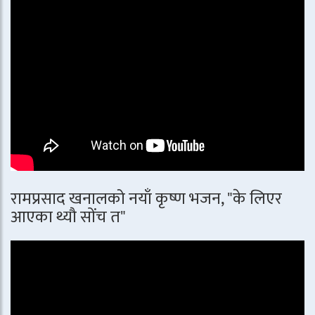
रामप्रसाद खनालको नयाँ कृष्ण भजन, "के लिएर
आएका थ्यौ सोंच त"