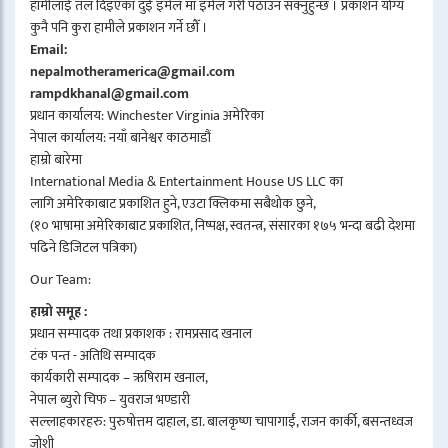
हामीलाई तल दिइएका दुई इमेल मा इमेल गरी पठाउन सक्नुहुन्छ । प्रकाशन योग्य
कुनै पनि कुरा हामीले प्रकाशन गर्ने छौँ ।
Email:
nepalmotheramerica@gmail.com
rampdkhanal@gmail.com
प्रधान कार्यालय: Winchester Virginia अमेरिका
नेपाल कार्यालय: नयाँ बानेश्वर काठमाडौं
हाम्रो बारेमा
International Media & Entertainment House US LLC का
लागि अमेरिकाबाट प्रकाशित हुने, एउटा क्लिकमा सबैथोक छुने,
(१० भाषामा अमेरिकाबाट प्रकाशित, निष्पक्ष, स्वतन्त्र, संसारका १७५ भन्दा बढी देशमा
पढिने डिजिटल पत्रिका)
Our Team:
हाम्रो समूह :
प्रधान सम्पादक तथा प्रकाशक : रामप्रसाद खनाल
टंक पन्त - अतिथि सम्पादक
कार्यकारी सम्पादक – ऋषिराम खनाल,
नेपाल ब्युरो चिफ – युवराज भण्डारी
सल्लाहकारहरु: पुरुषोत्तम दाहाल, डा. बालकृष्ण चापागाईं, राजन कार्की, बसन्तध्वज
जोशी