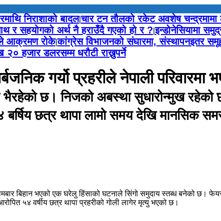
माथि निराशाको बादल
चार टन तौलको रकेट अवशेष चन्द्रमामा
|
थ र सहयोगको अर्थ नै हराउँदै गएको हो र ?
इन्डोनेसियामा सम
|
पले आक्रमण रोके
कांग्रेस विभाजनको संघारमा, संस्थापनइतर स
|
 २० हजार डलरसम्म धरौटी राख्नुपर्ने
बजनिक गर्यो प्रहरीले नेपाली परिवारमा 
ैरहेको छ। निजको अबस्था सुधारोन्मुख रहेको छ। 
५४ बर्षिय छत्र थापा लामो समय देखि मानसिक सम
मा सोमबार बिहान भएको एक घरेलु हिंसाको घटनाले सिंगो समुदाय स्तब्ध बनेको छ। फेय
रोपित ५४ वर्षीय छत्र थापा प्रहरीको गोली लागेर मृत्यु भएको छ।