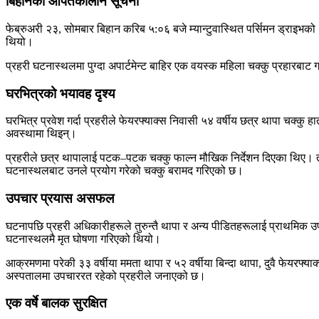
बिहानैको आपतकालीन सूचना
फेब्रुअरी २३, सोमबार बिहान करिब ५:०६ बजे म्यान्टुवास्थित पर्सिमन ड्राइभ
थियो।
प्रहरी घटनास्थलमा पुग्दा अपार्टमेन्ट बाहिर एक वयस्क महिला चक्कु प्रहारबाट ग
घरभित्रको भयावह दृश्य
घरभित्र प्रवेश गर्दा प्रहरीले फेयरफ्याक्स निवासी ५४ वर्षीय छत्र थापा चक्क
अवस्थामा थिइन्।
प्रहरीले छत्र थापालाई पटक–पटक चक्कु फाल्न मौखिक निर्देशन दिएका थिए। त
घटनास्थलबाट उनले प्रयोग गरेको चक्कु बरामद गरिएको छ।
उपचार प्रयास असफल
घटनापछि प्रहरी अधिकारीहरूले तुरुन्तै थापा र अन्य पीडितहरूलाई प्राथमिक 
घटनास्थलमै मृत घोषणा गरिएको थियो।
आक्रमणमा परेकी ३३ वर्षीया ममता थापा र ५२ वर्षीया बिन्दा थापा, दुवै फेयरफ
अस्पतालमा उपचाररत रहेको प्रहरीले जनाएको छ।
एक वर्षे बालक सुरक्षित