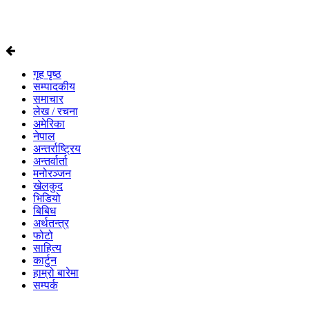
गृह पृष्ठ
सम्पादकीय
समाचार
लेख / रचना
अमेरिका
नेपाल
अन्तर्राष्ट्रिय
अन्तर्वार्ता
मनोरञ्जन
खेलकुद
भिडियो
बिबिध
अर्थतन्त्र
फोटो
साहित्य
कार्टुन
हाम्रो बारेमा
सम्पर्क