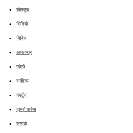
खेलकुद
भिडियो
बिबिध
अर्थतन्त्र
फोटो
साहित्य
कार्टुन
हाम्रो बारेमा
सम्पर्क