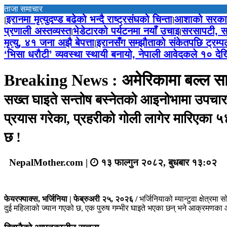
ताजा समाचार
इरानमा मृत्युदण्ड बढेको भन्दै राष्ट्रसंघको चिन्ता
आशाको सरकार
|
|
प्रणाली अस्तव्यस्त
भेडेटारको पर्यटनमा नयाँ उचाइ
सरसापटी, सा
|
|
मृत्यु, ४१ जना अझै बेपत्ता
इरानसँग सम्झौताको संकेतपछि ट्रम्
|
‘भिसा धरौटी’ व्यवस्था स्थायी बनायो, नेपाली आवेदकले १० देखि
Breaking News : अमेरिकामा बल्ल सार्
सख्त घाइते सन्तोष बस्नेतको आइनोभामा उपचार भ
प्रयास गरेका, प्रहरीको गोली लागेर मारिएका 
छ !
NepalMother.com |
१३ फाल्गुन २०८२, बुधबार १३:०२
फेयरफ्याक्स, भर्जिनिया | फेब्रुअरी २५, २०२६ /
भर्जिनियाको म्यान्टुवा क्षेत्र
दुई महिलाको ज्यान गएको छ, एक पुरुष गम्भीर घाइते भएका छन् भने आक्रमणका आ