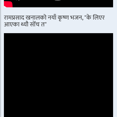
रामप्रसाद खनालको नयाँ कृष्ण भजन, "के लिएर
आएका थ्यौ सोंच त"