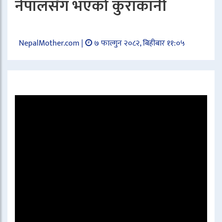
नेपालसँग भएको कुराकानी
NepalMother.com |
७ फाल्गुन २०८२, बिहीबार ११:०५