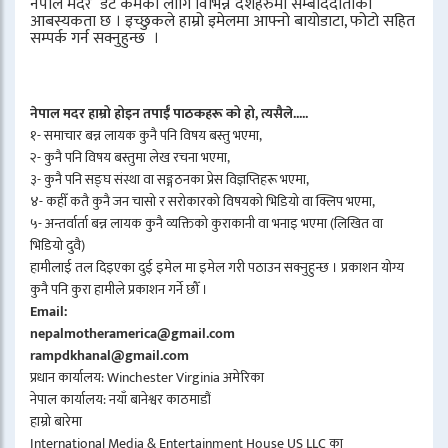
नेपाल मदर डट कमका लागि विभिन्न देशहरुमा सम्बाददाताको
आबस्यकता छ । इच्छुकले हाम्रो इमेलमा आफ्नो बायोडाटा, फोटो सहित
सम्पर्क गर्न सक्नुहुन्छ ।
नेपाल मदर हाम्रो होइन तपाईँ पाठकहरू को हो, त्यसैले.....
१- समाचार बन्न लायक कुनै पनि विषय बस्तु भएमा,
२- कुनै पनि विषय बस्तुमा लेख रचना भएमा,
३- कुनै पनि सङ्घ संस्था वा सङ्गठनका प्रेस विज्ञप्तिहरू भएमा,
४- कहीँ कतै कुनै जन चासो र सरोकारको विषयको भिडियो वा क्लिप भएमा,
५- अन्तर्वार्ता बन्न लायक कुनै व्यक्तिको कुराकानी वा भनाइ भएमा (लिखित वा
भिडियो दुवै)
हामीलाई तल दिइएका दुई इमेल मा इमेल गरी पठाउन सक्नुहुन्छ । प्रकाशन योग्य
कुनै पनि कुरा हामीले प्रकाशन गर्ने छौँ ।
Email:
nepalmotheramerica@gmail.com
rampdkhanal@gmail.com
प्रधान कार्यालय: Winchester Virginia अमेरिका
नेपाल कार्यालय: नयाँ बानेश्वर काठमाडौं
हाम्रो बारेमा
International Media & Entertainment House US LLC का