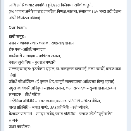
लागि अमेरिकाबाट प्रकाशित हुने, एउटा क्लिकमा सबैथोक छुने,
(१० भाषामा अमेरिकाबाट प्रकाशित, निष्पक्ष, स्वतन्त्र, संसारका १७५ भन्दा बढी देशमा
पढिने डिजिटल पत्रिका)
Our Team:
हाम्रो समूह :
प्रधान सम्पादक तथा प्रकाशक : रामप्रसाद खनाल
टंक पन्त - अतिथि सम्पादक
कार्यकारी सम्पादक – ऋषिराम खनाल,
नेपाल ब्युरो चिफ – युवराज भण्डारी
सल्लाहकारहरु: पुरुषोत्तम दाहाल, डा. बालकृष्ण चापागाईं, राजन कार्की, बसन्तध्वज
जोशी
प्रबिधी कोअर्डिनेटर : ई कुमार श्रेष्ठ, कानूनी सल्लाहकार: अधिबक्ता बिष्णु भट्टराई
प्रमुख कार्यकारी अधिकृत – ज्ञानन खनाल, कला सम्पादक – सुस्मा खनाल, प्रबन्ध
सम्पादक – तीर्था पौडेल
अस्ट्रेलिया प्रतिनिधि – अमर खनाल, क्यानाडा प्रतिनिधि – चिरन पौडेल,
भारत प्रतिनिधि – माधव पाण्डे, UAE प्रतिनिधि – रबी न्यौपाने,
बेलायत प्रतिनिधि – स्पन्दन बिनोद, फ्रान्स प्रतिनिधि – प्रसान्त उप्रेती “भुइँमान्छे”
सम्पर्क
प्रधान कार्यालय: