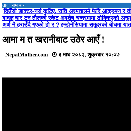
ताजा समाचार
दिउँसो डाक्टर-नर्स कुटिए, राति अस्पतालमै फेरि आक्रमण र 
|
बादल
चार टन तौलको रकेट अवशेष चन्द्रमामा ठोक्किएको अनुम
|
अर्थ नै हराउँदै गएको हो र ?
इन्डोनेसियामा समुद्रको बीचमा या
|
आमा म त खरानीबाट उठेर आएँ !
NepalMother.com |
३ माघ २०८२, शुक्रबार १०:०७