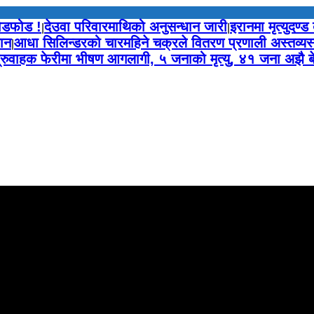
तोडफोड !
देउवा परिवारमाथिको अनुसन्धान जारी
इरानमा मृत्युदण्ड
|
|
ान
आधा सिलिन्डरको चारमहिने चक्रले वितरण प्रणाली अस्तव्यस
|
त्रुवाहक फेरीमा भीषण आगलागी, ५ जनाको मृत्यु, ४१ जना अझै बेप