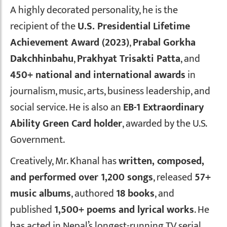
A highly decorated personality, he is the
recipient of the
U.S. Presidential Lifetime
Achievement Award (2023)
,
Prabal Gorkha
Dakchhinbahu
,
Prakhyat Trisakti Patta
, and
450+ national and international awards
in
journalism, music, arts, business leadership, and
social service. He is also an
EB-1 Extraordinary
Ability Green Card holder
, awarded by the U.S.
Government.
Creatively, Mr. Khanal has
written, composed,
and performed over 1,200 songs
, released
57+
music albums
, authored
18 books
, and
published
1,500+ poems and lyrical works
. He
has acted in Nepal’s longest-running TV serial