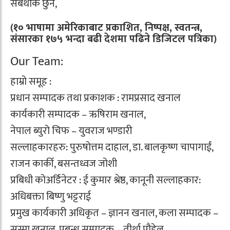
सबैथोक छुने,
(१० भाषामा अमेरिकाबाट प्रकाशित, निष्पक्ष, स्वतन्त्र,
संसारका १७५ भन्दा बढी देशमा पढिने डिजिटल पत्रिका)
Our Team:
हाम्रो समूह :
प्रधान सम्पादक तथा प्रकाशक : रामप्रसाद खनाल
कार्यकारी सम्पादक – ऋषिराम खनाल,
नेपाल ब्युरो चिफ – युवराज भण्डारी
सल्लाहकारहरु: पुरुषोत्तम दाहाल, डा. बालकृष्ण चापागाईं,
राजन कार्की, बसन्तध्वज जोशी
प्रबिधी कोअर्डिनेटर : ई कुमार श्रेष्ठ, कानूनी सल्लाहकार:
अधिबक्ता बिष्णु भट्टराई
प्रमुख कार्यकारी अधिकृत – ज्ञानन खनाल, कला सम्पादक –
सुस्मा खनाल, प्रबन्ध सम्पादक – तीर्था पौडेल