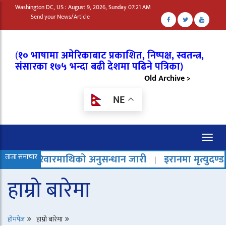
Washington DC, US : August 9, 2026, Sunday 07:21 AM
Send your News/Article
(
१० भाषामा अमेरिकाबाट प्रकाशित, निष्पक्ष, स्वतन्त्र,
संसारका १७५ भन्दा बढी देशमा पढिने पत्रिका)
Old Archive >
NE
Toggl
naviga
रिवारमाथिको अनुसन्धान जारी
ताजा समाचार
इरानमा मृत्युदण्ड बढेको भन्दै
|
हाम्रो बारेमा
होमपेज
हाम्रो बारेमा