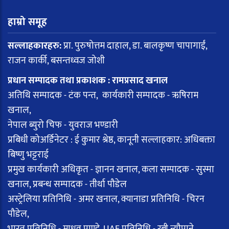
हाम्रो समूह
सल्लाहकारहरु:
प्रा. पुरुषोत्तम दाहाल, डा. बालकृष्ण चापागाईं,
राजन कार्की, बसन्तध्वज जोशी
प्रधान सम्पादक तथा प्रकाशक : रामप्रसाद खनाल
अतिथि सम्पादक - टंक पन्त, कार्यकारी सम्पादक - ऋषिराम
खनाल,
नेपाल ब्युरो चिफ - युवराज भण्डारी
प्रबिधी कोअर्डिनेटर : ई कुमार श्रेष्ठ, कानूनी सल्लाहकार: अधिबक्ता
बिष्णु भट्टराई
प्रमुख कार्यकारी अधिकृत - ज्ञानन खनाल, कला सम्पादक - सुस्मा
खनाल, प्रबन्ध सम्पादक - तीर्था पौडेल
अस्ट्रेलिया प्रतिनिधि - अमर खनाल, क्यानाडा प्रतिनिधि - चिरन
पौडेल,
भारत प्रतिनिधि - माधव पाण्डे, UAE प्रतिनिधि - रबी न्यौपाने,