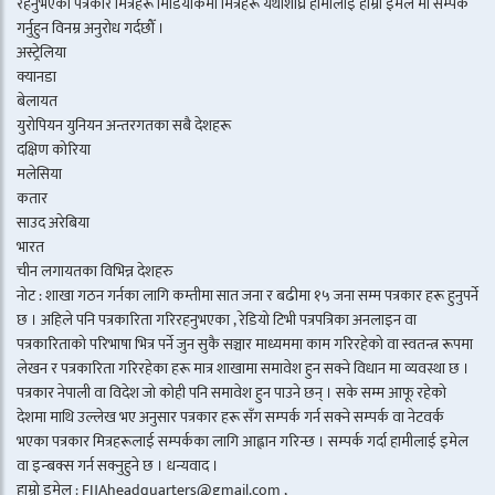
रहनुभएका पत्रकार मित्रहरू मिडियाकर्मी मित्रहरू यथाशीघ्र हामीलाई हाम्रो इमेल मा सम्पर्क
गर्नुहुन विनम्र अनुरोध गर्दछौँ ।
अस्ट्रेलिया
क्यानडा
बेलायत
युरोपियन युनियन अन्तरगतका सबै देशहरू
दक्षिण कोरिया
मलेसिया
कतार
साउद अरेबिया
भारत
चीन लगायतका विभिन्न देशहरु
नोट : शाखा गठन गर्नका लागि कम्तीमा सात जना र बढीमा १५ जना सम्म पत्रकार हरू हुनुपर्ने
छ । अहिले पनि पत्रकारिता गरिरहनुभएका , रेडियो टिभी पत्रपत्रिका अनलाइन वा
पत्रकारिताको परिभाषा भित्र पर्ने जुन सुकै सञ्चार माध्यममा काम गरिरहेको वा स्वतन्त्र रूपमा
लेखन र पत्रकारिता गरिरहेका हरू मात्र शाखामा समावेश हुन सक्ने विधान मा व्यवस्था छ ।
पत्रकार नेपाली वा विदेश जो कोही पनि समावेश हुन पाउने छन् । सके सम्म आफू रहेको
देशमा माथि उल्लेख भए अनुसार पत्रकार हरू सँग सम्पर्क गर्न सक्ने सम्पर्क वा नेटवर्क
भएका पत्रकार मित्रहरूलाई सम्पर्कका लागि आह्वान गरिन्छ । सम्पर्क गर्दा हामीलाई इमेल
वा इन्बक्स गर्न सक्नुहुने छ । धन्यवाद ।
हाम्रो इमेल : FIJAheadquarters@gmail.com ,