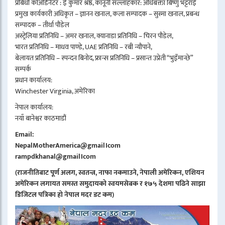
प्रबिधी कोअर्डिनेटर : ई कुमार श्रेष्ठ, कानूनी सल्लाहकार: अधिबक्ता बिष्णु भट्टराई
प्रमुख कार्यकारी अधिकृत – ज्ञानन खनाल, कला सम्पादक – सुस्मा खनाल, प्रबन्ध
सम्पादक – तीर्था पौडेल
अस्ट्रेलिया प्रतिनिधि – अमर खनाल, क्यानाडा प्रतिनिधि – चिरन पौडेल,
भारत प्रतिनिधि – माधव पाण्डे, UAE प्रतिनिधि – रबी न्यौपाने,
बेलायत प्रतिनिधि – स्पन्दन बिनोद, फ्रान्स प्रतिनिधि – प्रसान्त उप्रेती “भुइँमान्छे”
सम्पर्क
प्रधान कार्यालय:
Winchester Virginia, अमेरिका
नेपाल कार्यालय:
नयाँ बानेश्वर काठमाडौं
Email:
NepalMotherAmerica@gmail।com
rampdkhanal@gmail।com
(राजनीतिबाट पूर्ण अलग, स्वतन्त्र, नाफा नकमाउने, नेपाली अमेरिकन, एशियन
अमेरिकन लगायत समस्त समुदायको स्वयमसेबक र १७५ देशमा पढिने साझा
डिजिटल पत्रिका हो नेपाल मदर डट कम)