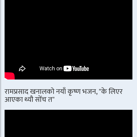
रामप्रसाद खनालको नयाँ कृष्ण भजन, "के लिएर
आएका थ्यौ सोंच त"