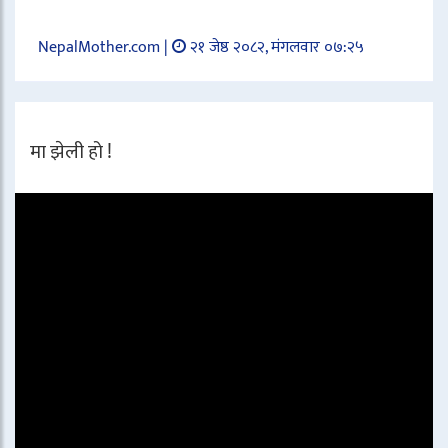
NepalMother.com |
२१ जेष्ठ २०८२, मंगलवार ०७:२५
मा झेली हो !