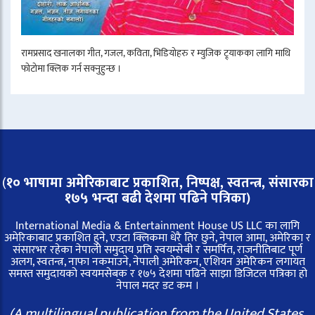
रामप्रसाद खनालका गीत, गजल, कविता, भिडियोहरु र म्युजिक ट्र्याकका लागि माथि
फोटोमा क्लिक गर्न सक्नुहुन्छ ।
(
१० भाषामा अमेरिकाबाट प्रकाशित, निष्पक्ष, स्वतन्त्र,
संसारका
१७५ भन्दा बढी देशमा पढिने पत्रिका)
International Media & Entertainment House US LLC का लागि
अमेरिकाबाट प्रकाशित हुने, एउटा क्लिकमा धेरै तिर छुने, नेपाल आमा, अमेरिका र
संसारभर रहेका नेपाली समुदाय प्रति स्वयम्सेबी र समर्पित, राजनीतिबाट पूर्ण
अलग, स्वतन्त्र, नाफा नकमाउने, नेपाली अमेरिकन, एशियन अमेरिकन लगायत
समस्त समुदायको स्वयमसेबक र १७५ देशमा पढिने साझा डिजिटल पत्रिका हो
नेपाल मदर डट कम ।
(A multilingual publication from the United States,