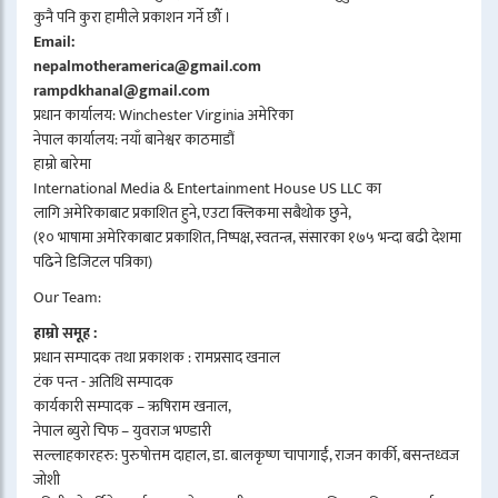
कुनै पनि कुरा हामीले प्रकाशन गर्ने छौँ ।
Email:
nepalmotheramerica@gmail.com
rampdkhanal@gmail.com
प्रधान कार्यालय: Winchester Virginia अमेरिका
नेपाल कार्यालय: नयाँ बानेश्वर काठमाडौं
हाम्रो बारेमा
International Media & Entertainment House US LLC का
लागि अमेरिकाबाट प्रकाशित हुने, एउटा क्लिकमा सबैथोक छुने,
(१० भाषामा अमेरिकाबाट प्रकाशित, निष्पक्ष, स्वतन्त्र, संसारका १७५ भन्दा बढी देशमा
पढिने डिजिटल पत्रिका)
Our Team:
हाम्रो समूह :
प्रधान सम्पादक तथा प्रकाशक : रामप्रसाद खनाल
टंक पन्त - अतिथि सम्पादक
कार्यकारी सम्पादक – ऋषिराम खनाल,
नेपाल ब्युरो चिफ – युवराज भण्डारी
सल्लाहकारहरु: पुरुषोत्तम दाहाल, डा. बालकृष्ण चापागाईं, राजन कार्की, बसन्तध्वज
जोशी