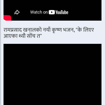
रामप्रसाद खनालको नयाँ कृष्ण भजन, "के लिएर
आएका थ्यौ सोंच त"