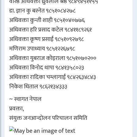
वरिष्ठ अधिवक्ता ध्रुवलाल श्रेष्ठ ९८४९४५११५५
डा. ज्ञान कु बस्नेत ९८५१०८४२७८
अधिवक्ता कुन्ती शाही ९८५१०४०७७६
अधिवक्ता हरि प्रसाद कटेल ९८४११८९२६१
अधिवक्ता कृष्ण प्रसाईं ९८५१०९२७९८
मणिराम उपाध्याय ९८५१२२६७९८
अधिवक्ता युबराज कोइराला ९८५१०७०२००
अधिवक्ता विनोद थापा ९८४१३५८०२३
अधिवक्ता रादिका चम्लागाईं ९८४२६३४८४३
निकेश धिताल ९८६२१३४३३३
~ स्वागत नेपाल
प्रवक्ता,
संयुक्त जनआन्दोलन परिचालन समिति