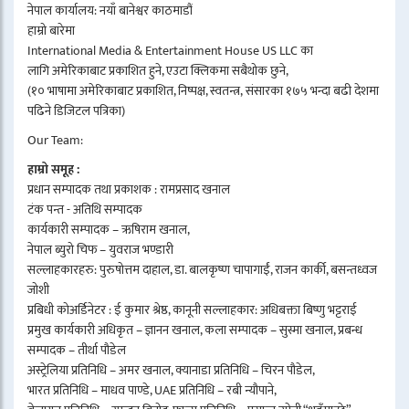
नेपाल कार्यालय: नयाँ बानेश्वर काठमाडौं
हाम्रो बारेमा
International Media & Entertainment House US LLC का
लागि अमेरिकाबाट प्रकाशित हुने, एउटा क्लिकमा सबैथोक छुने,
(१० भाषामा अमेरिकाबाट प्रकाशित, निष्पक्ष, स्वतन्त्र, संसारका १७५ भन्दा बढी देशमा
पढिने डिजिटल पत्रिका)
Our Team:
हाम्रो समूह :
प्रधान सम्पादक तथा प्रकाशक : रामप्रसाद खनाल
टंक पन्त - अतिथि सम्पादक
कार्यकारी सम्पादक – ऋषिराम खनाल,
नेपाल ब्युरो चिफ – युवराज भण्डारी
सल्लाहकारहरु: पुरुषोत्तम दाहाल, डा. बालकृष्ण चापागाईं, राजन कार्की, बसन्तध्वज
जोशी
प्रबिधी कोअर्डिनेटर : ई कुमार श्रेष्ठ, कानूनी सल्लाहकार: अधिबक्ता बिष्णु भट्टराई
प्रमुख कार्यकारी अधिकृत – ज्ञानन खनाल, कला सम्पादक – सुस्मा खनाल, प्रबन्ध
सम्पादक – तीर्था पौडेल
अस्ट्रेलिया प्रतिनिधि – अमर खनाल, क्यानाडा प्रतिनिधि – चिरन पौडेल,
भारत प्रतिनिधि – माधव पाण्डे, UAE प्रतिनिधि – रबी न्यौपाने,