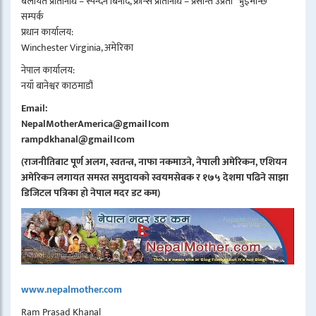
बेलायत प्रतिनिधि – स्पन्दन बिनोद, फ्रान्स प्रतिनिधि – प्रसान्त उप्रेती “भुइँमान्छे”
सम्पर्क
प्रधान कार्यालय:
Winchester Virginia, अमेरिका
नेपाल कार्यालय:
नयाँ बानेश्वर काठमाडौं
Email:
NepalMotherAmerica@gmail।com
rampdkhanal@gmail।com
(राजनीतिबाट पूर्ण अलग, स्वतन्त्र, नाफा नकमाउने, नेपाली अमेरिकन, एशियन
अमेरिकन लगायत समस्त समुदायको स्वयमसेबक र १७५ देशमा पढिने साझा
डिजिटल पत्रिका हो नेपाल मदर डट कम)
www.nepalmother.com
Ram Prasad Khanal