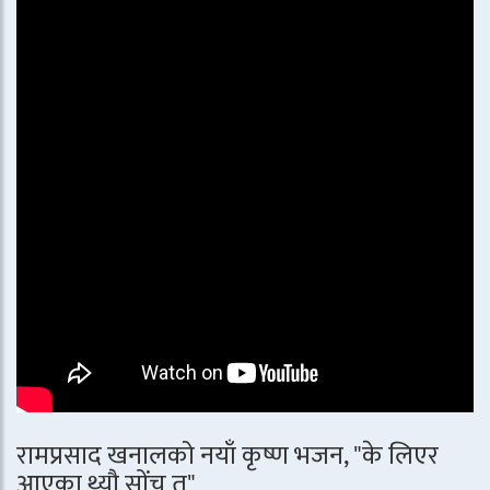
रामप्रसाद खनालको नयाँ कृष्ण भजन, "के लिएर
आएका थ्यौ सोंच त"