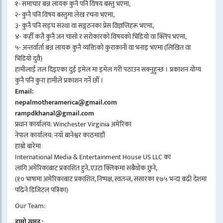
१- समाचार बन्न लायक कुनै पनि विषय बस्तु भएमा,
२- कुनै पनि विषय बस्तुमा लेख रचना भएमा,
३- कुनै पनि सङ्घ संस्था वा सङ्गठनका प्रेस विज्ञप्तिहरू भएमा,
४- कहीँ कतै कुनै जन चासो र सरोकारको विषयको भिडियो वा क्लिप भएमा,
५- अन्तर्वार्ता बन्न लायक कुनै व्यक्तिको कुराकानी वा भनाइ भएमा (लिखित वा
भिडियो दुवै)
हामीलाई तल दिइएका दुई इमेल मा इमेल गरी पठाउन सक्नुहुन्छ । प्रकाशन योग्य
कुनै पनि कुरा हामीले प्रकाशन गर्ने छौँ ।
Email:
nepalmotheramerica@gmail.com
rampdkhanal@gmail.com
प्रधान कार्यालय: Winchester Virginia अमेरिका
नेपाल कार्यालय: नयाँ बानेश्वर काठमाडौं
हाम्रो बारेमा
International Media & Entertainment House US LLC का
लागि अमेरिकाबाट प्रकाशित हुने, एउटा क्लिकमा सबैथोक छुने,
(१० भाषामा अमेरिकाबाट प्रकाशित, निष्पक्ष, स्वतन्त्र, संसारका १७५ भन्दा बढी देशमा
पढिने डिजिटल पत्रिका)
Our Team:
हाम्रो समूह :