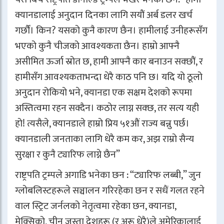
क्यानडालाई अनुदान दिनका लागि सयौं अर्ब डलर खर्च
गर्छौं। किन? यसको कुनै कारण छैन। हामीलाई उनीहरूसँग
भएको कुनै चीजको आवश्यकता छैन। हाम्रो आफ्नै
असीमित ऊर्जा स्रोत छ, हामी आफ्नै कार बनाउन सक्छौं, र
हामीसँग आवश्यकताभन्दा धेरै काठ पनि छ। यदि यो ठूलो
अनुदान रोकियो भने, क्यानडा एक सक्षम देशको रूपमा
अस्तित्वमा रहन सक्दैन। कठोर लाग्न सक्छ, तर सत्य यही
हो! त्यसैले, क्यानडाले हाम्रो प्रिय ५१औं राज्य बन्नु पर्छ।
क्यानडाली जनताका लागि धेरै कम कर, अझ राम्रो सैन्य
सुरक्षा र कुनै ट्यारिफ लाग्ने छैन”
राष्ट्रपति ट्रम्पले अगाडि भनेका छन : “ट्यारिफ लब्बी,” जुन
ग्लोबलिस्टहरूले सञ्चालन गरिरहेका छन र सधैं गलत रहने
वाल स्ट्रिट जर्नलको नेतृत्वमा रहेका छन, क्यानडा,
मेक्सिको, चीन जस्ता देशहरू (र अरू धेरै)ले अमेरिकालाई