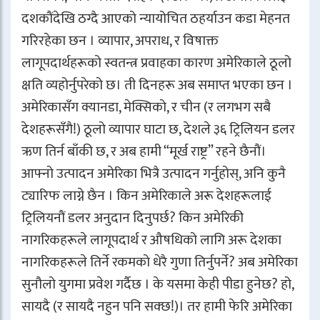
दशकौंदेखि ठग्दै आएको न्यायोचित ठहर्याउन कडा मेहनत
गरिरहेका छन । व्यापार, अपराध, र विषाक्त
लागूपदार्थहरूको स्वतन्त्र प्रवाहका कारण अमेरिकाले ठूलो
क्षति व्यहोर्नुपरेको छ। ती दिनहरू अब समाप्त भएका छन ।
अमेरिकासँग क्यानडा, मेक्सिको, र चीन (र लगभग सबै
देशहरूसँगै!) ठूलो व्यापार घाटा छ, देशले ३६ ट्रिलियन डलर
ऋण तिर्न बाँकी छ, र अब हामी “मूर्ख राष्ट्र” रहने छैनौं।
आफ्नो उत्पादन अमेरिका भित्रै उत्पादन गर्नुहोस्, अनि कुनै
ट्यारिफ लाग्ने छैन । किन अमेरिकाले अरू देशहरूलाई
ट्रिलियनौं डलर अनुदान दिनुपर्छ? किन अमेरिकी
नागरिकहरूले लागूपदार्थ र औषधिको लागि अरू देशका
नागरिकहरूले तिर्ने रकमको धेरै गुणा तिर्नुपर्ने? अब अमेरिका
सुनौलो युगमा प्रवेश गर्दैछ । के यसमा केही पीडा हुनेछ? हो,
सायदै (र सायदै नहुन पनि सक्छ!)। तर हामी फेरि अमेरिका