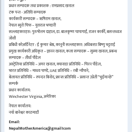
प्रधान सम्पादक तथा प्रकाशक : रामप्रसाद खनाल
टंक पन्त - अतिथि सम्पादक
कार्यकारी सम्पादक – ऋषिराम खनाल,
नेपाल ब्युरो चिफ – युवराज भण्डारी
सल्लाहकारहरु: पुरुषोत्तम दाहाल, डा. बालकृष्ण चापागाईं, राजन कार्की, बसन्तध्वज
जोशी
प्रबिधी कोअर्डिनेटर : ई कुमार श्रेष्ठ, कानूनी सल्लाहकार: अधिबक्ता बिष्णु भट्टराई
प्रमुख कार्यकारी अधिकृत – ज्ञानन खनाल, कला सम्पादक – सुस्मा खनाल, प्रबन्ध
सम्पादक – तीर्था पौडेल
अस्ट्रेलिया प्रतिनिधि – अमर खनाल, क्यानाडा प्रतिनिधि – चिरन पौडेल,
भारत प्रतिनिधि – माधव पाण्डे, UAE प्रतिनिधि – रबी न्यौपाने,
बेलायत प्रतिनिधि – स्पन्दन बिनोद, फ्रान्स प्रतिनिधि – प्रसान्त उप्रेती “भुइँमान्छे”
सम्पर्क
प्रधान कार्यालय:
Winchester Virginia, अमेरिका
नेपाल कार्यालय:
नयाँ बानेश्वर काठमाडौं
Email:
NepalMotherAmerica@gmail।com