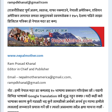
rampdkhanal@gmail।com
(राजनीतिबाट पूर्ण अलग, स्वतन्त्र, नाफा नकमाउने, नेपाली अमेरिकन, एशियन
अमेरिकन लगायत समस्त समुदायको स्वयमसेबक र १७५ देशमा पढिने साझा
डिजिटल पत्रिका हो नेपाल मदर डट कम)
www.nepalmother.com
Ram Prasad Khanal
Editor in Chief and Publisher
Email – nepalmotheramerica@gmail.c.com,
rampdkhanal@gmail.com
नोट : हामी नेपाल मदर डट कमलाइ १० भाषामा प्रकाशन गरिरहेका छौं । यद्यपी
विभिन्न भाषाको Google Translation सबै शुद्ध नहुन सक्छ । यदी कहीं कतै
भाषाका कारण कुनै गडबडी भइ कुनै सामग्रीको अर्थको अनर्थ हुन गएमा हामीले
त्यसलाई सच्च्याउने प्रयास गर्ने छौं र त्यस्तो अबस्थामा सदैब क्षमा याचना गर्छौं -