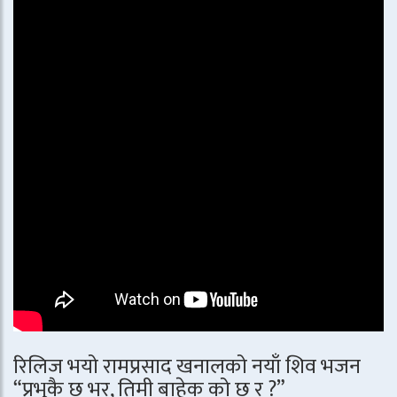
रिलिज भयो रामप्रसाद खनालको नयाँ शिव भजन
“प्रभुकै छ भर, तिमी बाहेक को छ र ?”