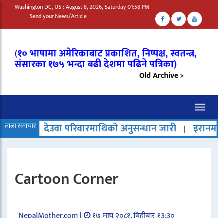
Washington DC, US : August 8, 2026, Saturday 01:58 PM
Send your News/Article
(
१० भाषामा अमेरिकाबाट प्रकाशित, निष्पक्ष, स्वतन्त्र,
संसारका १७५ भन्दा बढी देशमा पढिने पत्रिका)
Old Archive >
Toggl
naviga
देउवा परिवारमाथिको अनुसन्धान जारी
ताजा समाचार
इरानमा मृत्युदण्ड बढे
|
Cartoon Corner
NepalMother.com |
१७ माघ २०८१, बिहीबार १३:३०