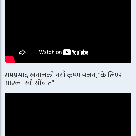
रामप्रसाद खनालको नयाँ कृष्ण भजन, "के लिएर
आएका थ्यौ सोंच त"