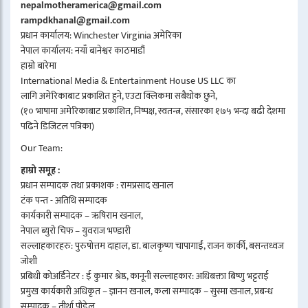
nepalmotheramerica@gmail.com
rampdkhanal@gmail.com
प्रधान कार्यालय: Winchester Virginia अमेरिका
नेपाल कार्यालय: नयाँ बानेश्वर काठमाडौं
हाम्रो बारेमा
International Media & Entertainment House US LLC का
लागि अमेरिकाबाट प्रकाशित हुने, एउटा क्लिकमा सबैथोक छुने,
(१० भाषामा अमेरिकाबाट प्रकाशित, निष्पक्ष, स्वतन्त्र, संसारका १७५ भन्दा बढी देशमा
पढिने डिजिटल पत्रिका)
Our Team:
हाम्रो समूह :
प्रधान सम्पादक तथा प्रकाशक : रामप्रसाद खनाल
टंक पन्त - अतिथि सम्पादक
कार्यकारी सम्पादक – ऋषिराम खनाल,
नेपाल ब्युरो चिफ – युवराज भण्डारी
सल्लाहकारहरु: पुरुषोत्तम दाहाल, डा. बालकृष्ण चापागाईं, राजन कार्की, बसन्तध्वज
जोशी
प्रबिधी कोअर्डिनेटर : ई कुमार श्रेष्ठ, कानूनी सल्लाहकार: अधिबक्ता बिष्णु भट्टराई
प्रमुख कार्यकारी अधिकृत – ज्ञानन खनाल, कला सम्पादक – सुस्मा खनाल, प्रबन्ध
सम्पादक – तीर्था पौडेल