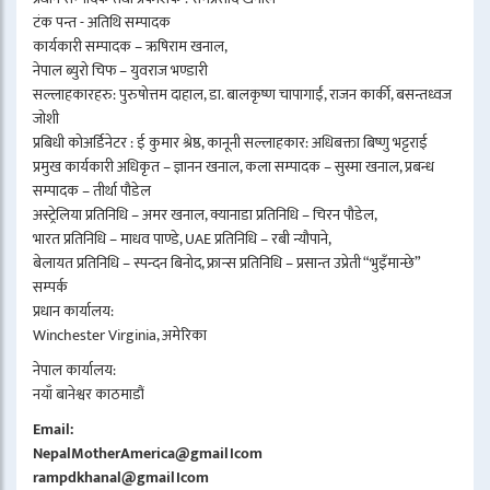
टंक पन्त - अतिथि सम्पादक
कार्यकारी सम्पादक – ऋषिराम खनाल,
नेपाल ब्युरो चिफ – युवराज भण्डारी
सल्लाहकारहरु: पुरुषोत्तम दाहाल, डा. बालकृष्ण चापागाईं, राजन कार्की, बसन्तध्वज
जोशी
प्रबिधी कोअर्डिनेटर : ई कुमार श्रेष्ठ, कानूनी सल्लाहकार: अधिबक्ता बिष्णु भट्टराई
प्रमुख कार्यकारी अधिकृत – ज्ञानन खनाल, कला सम्पादक – सुस्मा खनाल, प्रबन्ध
सम्पादक – तीर्था पौडेल
अस्ट्रेलिया प्रतिनिधि – अमर खनाल, क्यानाडा प्रतिनिधि – चिरन पौडेल,
भारत प्रतिनिधि – माधव पाण्डे, UAE प्रतिनिधि – रबी न्यौपाने,
बेलायत प्रतिनिधि – स्पन्दन बिनोद, फ्रान्स प्रतिनिधि – प्रसान्त उप्रेती “भुइँमान्छे”
सम्पर्क
प्रधान कार्यालय:
Winchester Virginia, अमेरिका
नेपाल कार्यालय:
नयाँ बानेश्वर काठमाडौं
Email:
NepalMotherAmerica@gmail।com
rampdkhanal@gmail।com