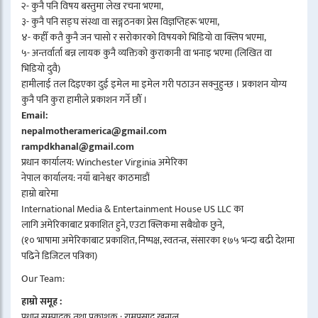
२- कुनै पनि विषय बस्तुमा लेख रचना भएमा,
३- कुनै पनि सङ्घ संस्था वा सङ्गठनका प्रेस विज्ञप्तिहरू भएमा,
४- कहीँ कतै कुनै जन चासो र सरोकारको विषयको भिडियो वा क्लिप भएमा,
५- अन्तर्वार्ता बन्न लायक कुनै व्यक्तिको कुराकानी वा भनाइ भएमा (लिखित वा
भिडियो दुवै)
हामीलाई तल दिइएका दुई इमेल मा इमेल गरी पठाउन सक्नुहुन्छ । प्रकाशन योग्य
कुनै पनि कुरा हामीले प्रकाशन गर्ने छौँ ।
Email:
nepalmotheramerica@gmail.com
rampdkhanal@gmail.com
प्रधान कार्यालय: Winchester Virginia अमेरिका
नेपाल कार्यालय: नयाँ बानेश्वर काठमाडौं
हाम्रो बारेमा
International Media & Entertainment House US LLC का
लागि अमेरिकाबाट प्रकाशित हुने, एउटा क्लिकमा सबैथोक छुने,
(१० भाषामा अमेरिकाबाट प्रकाशित, निष्पक्ष, स्वतन्त्र, संसारका १७५ भन्दा बढी देशमा
पढिने डिजिटल पत्रिका)
Our Team:
हाम्रो समूह :
प्रधान सम्पादक तथा प्रकाशक : रामप्रसाद खनाल