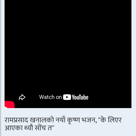
रामप्रसाद खनालको नयाँ कृष्ण भजन, "के लिएर
आएका थ्यौ सोंच त"