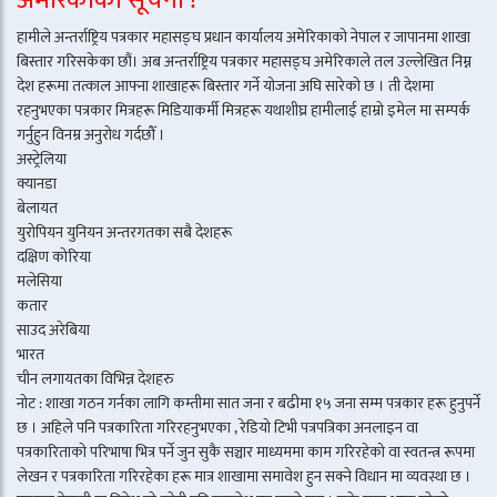
हामीले अन्तर्राष्ट्रिय पत्रकार महासङ्घ प्रधान कार्यालय अमेरिकाको नेपाल र जापानमा शाखा
बिस्तार गरिसकेका छौं। अब अन्तर्राष्ट्रिय पत्रकार महासङ्घ अमेरिकाले तल उल्लेखित निम्न
देश हरूमा तत्काल आफ्ना शाखाहरू बिस्तार गर्ने योजना अघि सारेको छ । ती देशमा
रहनुभएका पत्रकार मित्रहरू मिडियाकर्मी मित्रहरू यथाशीघ्र हामीलाई हाम्रो इमेल मा सम्पर्क
गर्नुहुन विनम्र अनुरोध गर्दछौँ ।
अस्ट्रेलिया
क्यानडा
बेलायत
युरोपियन युनियन अन्तरगतका सबै देशहरू
दक्षिण कोरिया
मलेसिया
कतार
साउद अरेबिया
भारत
चीन लगायतका विभिन्न देशहरु
नोट : शाखा गठन गर्नका लागि कम्तीमा सात जना र बढीमा १५ जना सम्म पत्रकार हरू हुनुपर्ने
छ । अहिले पनि पत्रकारिता गरिरहनुभएका , रेडियो टिभी पत्रपत्रिका अनलाइन वा
पत्रकारिताको परिभाषा भित्र पर्ने जुन सुकै सञ्चार माध्यममा काम गरिरहेको वा स्वतन्त्र रूपमा
लेखन र पत्रकारिता गरिरहेका हरू मात्र शाखामा समावेश हुन सक्ने विधान मा व्यवस्था छ ।