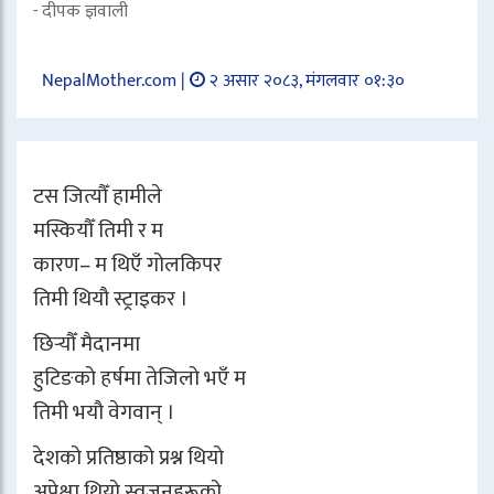
- दीपक ज्ञवाली
NepalMother.com |
२ असार २०८३, मंगलवार ०१:३०
टस जित्यौँ हामीले
मस्कियौँ तिमी र म
कारण– म थिएँ गोलकिपर
तिमी थियौ स्ट्राइकर ।
छिर्‍यौँ मैदानमा
हुटिङको हर्षमा तेजिलो भएँ म
तिमी भयौ वेगवान् ।
देशको प्रतिष्ठाको प्रश्न थियो
अपेक्षा थियो स्वजनहरूको