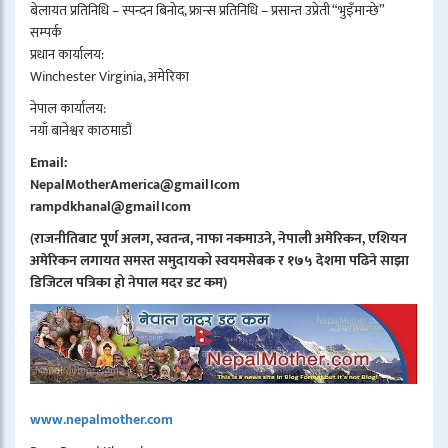
बेलायत प्रतिनिधि – स्पन्दन बिनोद, फ्रान्स प्रतिनिधि – प्रसान्त उप्रेती “भुइँमान्छे”
सम्पर्क
प्रधान कार्यालय:
Winchester Virginia, अमेरिका
नेपाल कार्यालय:
नयाँ बानेश्वर काठमाडौं
Email:
NepalMotherAmerica@gmail।com
rampdkhanal@gmail।com
(राजनीतिबाट पूर्ण अलग, स्वतन्त्र, नाफा नकमाउने, नेपाली अमेरिकन, एशियन
अमेरिकन लगायत समस्त समुदायको स्वयमसेबक र १७५ देशमा पढिने साझा
डिजिटल पत्रिका हो नेपाल मदर डट कम)
www.nepalmother.com