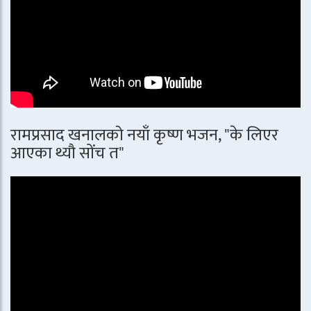
रामप्रसाद खनालको नयाँ कृष्ण भजन, "के लिएर
आएका थ्यौ सोंच त"