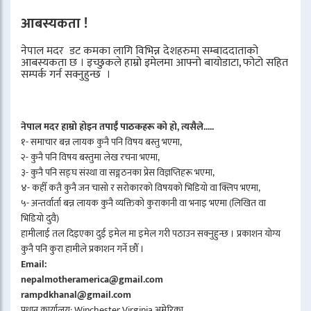
आबस्यकता !
नेपाल मदर डट कमका लागि विभिन्न देशहरुमा सम्बाददाताको
आबस्यकता छ । इच्छुकले हाम्रो इमेलमा आफ्नो बायोडाटा, फोटो सहित
सम्पर्क गर्न सक्नुहुन्छ ।
नेपाल मदर हाम्रो होइन तपाईँ पाठकहरू को हो, त्यसैले.....
१- समाचार बन्न लायक कुनै पनि विषय बस्तु भएमा,
२- कुनै पनि विषय बस्तुमा लेख रचना भएमा,
३- कुनै पनि सङ्घ संस्था वा सङ्गठनका प्रेस विज्ञप्तिहरू भएमा,
४- कहीँ कतै कुनै जन चासो र सरोकारको विषयको भिडियो वा क्लिप भएमा,
५- अन्तर्वार्ता बन्न लायक कुनै व्यक्तिको कुराकानी वा भनाइ भएमा (लिखित वा
भिडियो दुवै)
हामीलाई तल दिइएका दुई इमेल मा इमेल गरी पठाउन सक्नुहुन्छ । प्रकाशन योग्य
कुनै पनि कुरा हामीले प्रकाशन गर्ने छौँ ।
Email:
nepalmotheramerica@gmail.com
rampdkhanal@gmail.com
प्रधान कार्यालय: Winchester Virginia अमेरिका