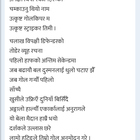
चम्काउनु थियो नाम
उत्कृष्ट गोलकिपर म
उत्कृष्ट स्ट्राइकर तिमी ।
चलाख विपक्षी डिफेन्डरको
तोडेर व्यूह रचना
पहिलो हाफको अन्तिम सेकेन्डमा
जब बढायौ बल दुस्मनलाई धुलो चटाए झैँ
जब गोल गर्‍यौँ पहिलो
साँच्चै
खुसीले उफ्रिएँ दुनियाँ बिर्सिँदै
अङ्गालो हाल्यौँ एकार्कालाई अनुरागले
यो बेला मैदान हाम्रै भयो
दर्शकले उल्लास छरे
लामो हुटिङले तिम्रो गोल अनुमोदन गरे ।