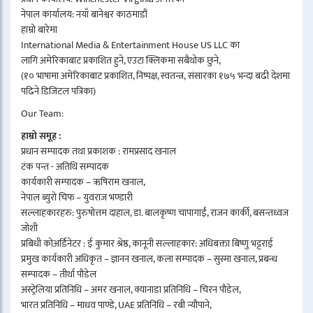
नेपाल कार्यालय: नयाँ बानेश्वर काठमाडौं
हाम्रो बारेमा
International Media & Entertainment House US LLC का
लागि अमेरिकाबाट प्रकाशित हुने, एउटा क्लिकमा सबैथोक छुने,
(१० भाषामा अमेरिकाबाट प्रकाशित, निष्पक्ष, स्वतन्त्र, संसारका १७५ भन्दा बढी देशमा
पढिने डिजिटल पत्रिका)
Our Team:
हाम्रो समूह :
प्रधान सम्पादक तथा प्रकाशक : रामप्रसाद खनाल
टंक पन्त - अतिथि सम्पादक
कार्यकारी सम्पादक – ऋषिराम खनाल,
नेपाल ब्युरो चिफ – युवराज भण्डारी
सल्लाहकारहरु: पुरुषोत्तम दाहाल, डा. बालकृष्ण चापागाईं, राजन कार्की, बसन्तध्वज
जोशी
प्रबिधी कोअर्डिनेटर : ई कुमार श्रेष्ठ, कानूनी सल्लाहकार: अधिबक्ता बिष्णु भट्टराई
प्रमुख कार्यकारी अधिकृत – ज्ञानन खनाल, कला सम्पादक – सुस्मा खनाल, प्रबन्ध
सम्पादक – तीर्था पौडेल
अस्ट्रेलिया प्रतिनिधि – अमर खनाल, क्यानाडा प्रतिनिधि – चिरन पौडेल,
भारत प्रतिनिधि – माधव पाण्डे, UAE प्रतिनिधि – रबी न्यौपाने,