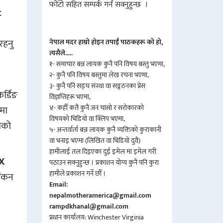
फोटो सहित सम्पर्क गर्न सक्नुहुन्छ ।
t
रहनु
नेपाल मदर हाम्रो होइन तपाईँ पाठकहरू को हो,
त्यसैले.....
१- समाचार बन्न लायक कुनै पनि विषय बस्तु भएमा,
२- कुनै पनि विषय बस्तुमा लेख रचना भएमा,
३- कुनै पनि सङ्घ संस्था वा सङ्गठनका प्रेस
र्डिङ
विज्ञप्तिहरू भएमा,
४- कहीँ कतै कुनै जन चासो र सरोकारको
ामा
विषयको भिडियो वा क्लिप भएमा,
ोको
५- अन्तर्वार्ता बन्न लायक कुनै व्यक्तिको कुराकानी
वा भनाइ भएमा (लिखित वा भिडियो दुवै)
हामीलाई तल दिइएका दुई इमेल मा इमेल गरी
X
पठाउन सक्नुहुन्छ । प्रकाशन योग्य कुनै पनि कुरा
हामीले प्रकाशन गर्ने छौँ ।
ांकन
Email:
nepalmotheramerica@gmail.com
rampdkhanal@gmail.com
प्रधान कार्यालय: Winchester Virginia