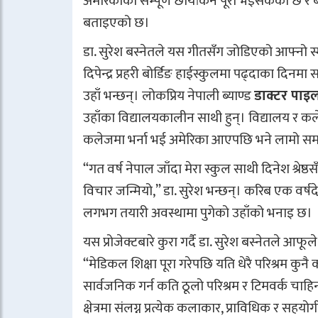
अमेरिकाको सम्पूर्ण छायांकन पूरा भइसकेको छ र बाँक
बताइएको छ।
डा. सुरेश बस्नेतले यस गीतसँग जोडिएको आफ्नो स्म
दिपेन्द्र प्रहरी बोर्डिङ हाईस्कुलमा पढ्दाका दिनमा
उहाँ भन्छन्। लोकप्रिय नेपाली ब्याण्ड
डाक्टर पाइ
उहाँका विद्यालयकालीन साथी हुन्। विद्यालय र कलेज
कलेजमा भर्ना भई अमेरिका आएपछि भने लामो समय
“गत वर्ष नेपाल जाँदा मेरा स्कुल साथी दिनेश श्रेष्ठसँ
विचार जन्मियो,” डा. सुरेश भन्छन्। करिब एक वर्
लगभग तयारी अवस्थामा पुगेको उहाँको भनाइ छ।
यस प्रोजेक्टबारे कुरा गर्दै डा. सुरेश बस्नेतले आफू
“मेडिकल शिक्षा पूरा गरेपछि यति धेरै परिश्रम कुनै
सार्वजनिक गर्न कति ठूलो परिश्रम र टिमवर्क चाहिन्
क्षेत्रमा संलग्न प्रत्येक कलाकार, प्राविधिक र सहय