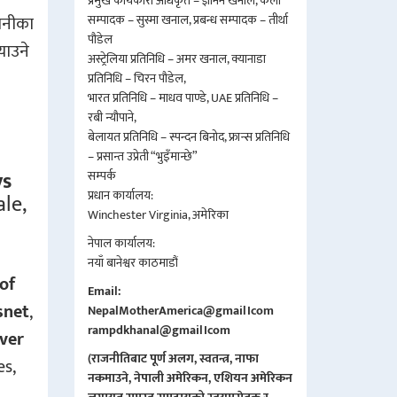
प्रमुख कार्यकारी अधिकृत – ज्ञानन खनाल, कला
गानीका
सम्पादक – सुस्मा खनाल, प्रबन्ध सम्पादक – तीर्था
पौडेल
‍याउने
अस्ट्रेलिया प्रतिनिधि – अमर खनाल, क्यानाडा
प्रतिनिधि – चिरन पौडेल,
भारत प्रतिनिधि – माधव पाण्डे, UAE प्रतिनिधि –
रबी न्यौपाने,
बेलायत प्रतिनिधि – स्पन्दन बिनोद, फ्रान्स प्रतिनिधि
– प्रसान्त उप्रेती “भुइँमान्छे”
ys
सम्पर्क
प्रधान कार्यालय:
le,
Winchester Virginia, अमेरिका
नेपाल कार्यालय:
नयाँ बानेश्वर काठमाडौं
of
Email:
snet
,
NepalMotherAmerica@gmail।com
rampdkhanal@gmail।com
lver
(राजनीतिबाट पूर्ण अलग, स्वतन्त्र, नाफा
es,
नकमाउने, नेपाली अमेरिकन, एशियन अमेरिकन