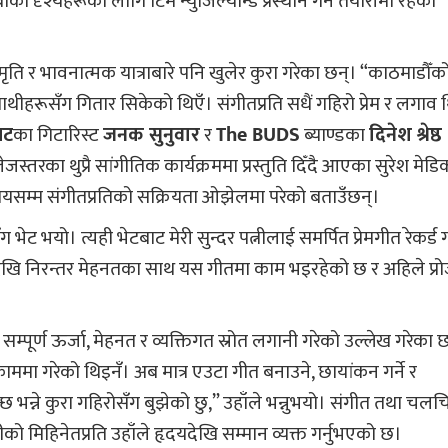
ी दृश्यहरूका लागि टिम न्युजिल्यान्ड प्रस्थान गर्ने तयारीमा रहेको
ृति र भावनात्मक यात्राबारे पनि खुलेर कुरा गरेका छन्। “काठमाडौँक
 साथीहरूसँग गितार सिकेको थिएँ। संगीतप्रति सधैं गहिरो प्रेम र लगाव 
लट
का गिटारिस्ट
जनक सुनुवार
र
The BUDS
ब्याण्डका
दिनेश श्रेष्ठ
स्तरका थुप्रै सांगीतिक कार्यक्रममा प्रस्तुति दिँदै आएका सुरेश मेड
सम्म संगीतप्रतिको सक्रियता ओझेलमा परेको बताउँछन्।
ग भेट भयो। त्यही भेटबाट मेरी सुन्दर पत्नीलाई समर्पित प्रेमगीत रेकर्ड गर
षदेखि निरन्तर मेहनतका साथ यस गीतमा काम भइरहेको छ र अहिले प्रो
ले सम्पूर्ण ऊर्जा, मेहनत र व्यक्तिगत स्रोत लगानी गरेको उल्लेख गरेका 
 काममा गरेको थिइनँ। अब मात्र एउटा गीत बनाउने, छायांकन गर्ने र
छ भन्ने कुरा गहिरोसँग बुझेको छु,” उहाँले भन्नुभयो। संगीत तथा चलचित
ोगीको मिहिनेतप्रति उहाँले हृदयदेखि सम्मान व्यक्त गर्नुभएको छ।