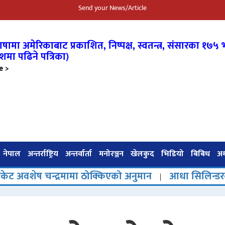
Send your News/Article
षामा अमेरिकाबाट प्रकाशित, निष्पक्ष, स्वतन्त्र,
संसारका १७५ भ
शमा पढिने पत्रिका)
e >
नेपाल
अन्तर्राष्ट्रिय
अन्तर्वार्ता
मनोरञ्जन
खेलकुद
भिडियो
बिबिध
अर्
्द्रमामा ठोक्किएको अनुमान
आधा सिलिन्डरको चारमहिने च
|