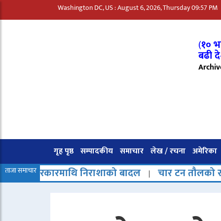
Washington DC, US : August 6, 2026, Thursday 09:57 PM
(
१० भा
बढी दे
Archiv
गृह पृष्ठ
सम्पादकीय
समाचार
लेख / रचना
अमेरिका
ारमाथि निराशाको बादल
ताजा समाचार
चार टन तौलको रकेट अवशेष चन
|