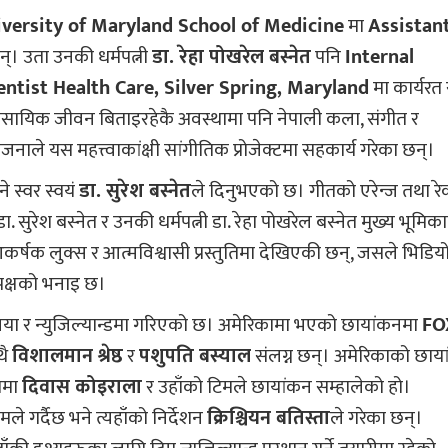
versity of Maryland School of Medicine
मा
Assistan
्। उता उनकी धर्मपत्नी
डा. रेहा पोखरेल बस्नेत
पनि
Internal
ntist Health Care, Silver Spring, Maryland
मा कार्यरत 
यावसायिक जीवन बिताइरहेकै अवस्थामा पनि नेपाली कला, संगीत र
जनाले यस महत्त्वाकांक्षी सांगीतिक प्रोजेक्टमा सहकार्य गरेका छन्।
े स्वर स्वयं
डा. सुरेश बस्नेत
ले दिनुभएको छ। गीतको एरेन्ज तथा रेक
ा. सुरेश बस्नेत र उनकी धर्मपत्नी डा. रेहा पोखरेल बस्नेत मुख्य भूमिक
र्षक लुक्स र आत्मविश्वासी प्रस्तुतिमा देखिएकी छन्, जसले भिडिय
 पक्षको भनाइ छ।
लिया र न्युजिल्यान्डमा गरिएको छ। अमेरिकामा भएको छायांकनमा
FO
थै
विशालमान श्रेष्ठ
र
पशुपति बस्याल
संलग्न छन्। अमेरिकाको छाय
यामा
दिवास कोइराला
र उहाँको टिमले छायांकन सम्हालेको हो।
ले गर्दैछ भने त्यहाँको निर्देशन
क्रिश्चियन बतिस्ता
ले गरेका छन्।