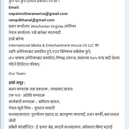
कुनै पनि कुरा हामीले प्रकाशन गर्ने छौँ ।
Email:
nepalmotheramerica@gmail.com
rampdkhanal@gmail.com
प्रधान कार्यालय: Winchester Virginia अमेरिका
नेपाल कार्यालय: नयाँ बानेश्वर काठमाडौं
हाम्रो बारेमा
International Media & Entertainment House US LLC का
लागि अमेरिकाबाट प्रकाशित हुने, एउटा क्लिकमा सबैथोक छुने,
(१० भाषामा अमेरिकाबाट प्रकाशित, निष्पक्ष, स्वतन्त्र, संसारका १७५ भन्दा बढी देशमा
पढिने डिजिटल पत्रिका)
Our Team:
हाम्रो समूह :
प्रधान सम्पादक तथा प्रकाशक : रामप्रसाद खनाल
टंक पन्त - अतिथि सम्पादक
कार्यकारी सम्पादक – ऋषिराम खनाल,
नेपाल ब्युरो चिफ – युवराज भण्डारी
सल्लाहकारहरु: पुरुषोत्तम दाहाल, डा. बालकृष्ण चापागाईं, राजन कार्की, बसन्तध्वज
जोशी
प्रबिधी कोअर्डिनेटर : ई कुमार श्रेष्ठ, कानूनी सल्लाहकार: अधिबक्ता बिष्णु भट्टराई