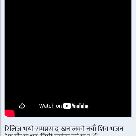
रिलिज भयो रामप्रसाद खनालको नयाँ शिव भजन