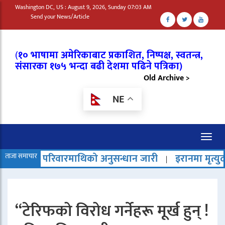
Washington DC, US : August 9, 2026, Sunday 07:03 AM
Send your News/Article
(
१० भाषामा अमेरिकाबाट प्रकाशित, निष्पक्ष, स्वतन्त्र,
संसारका १७५ भन्दा बढी देशमा पढिने पत्रिका)
Old Archive >
NE
Toggl
naviga
वारमाथिको अनुसन्धान जारी
ताजा समाचार
इरानमा मृत्युदण्ड बढेको भन्दै र
|
“टेरिफको विरोध गर्नेहरू मूर्ख हुन् !