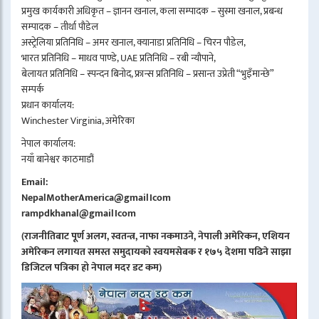
प्रमुख कार्यकारी अधिकृत – ज्ञानन खनाल, कला सम्पादक – सुस्मा खनाल, प्रबन्ध
सम्पादक – तीर्था पौडेल
अस्ट्रेलिया प्रतिनिधि – अमर खनाल, क्यानाडा प्रतिनिधि – चिरन पौडेल,
भारत प्रतिनिधि – माधव पाण्डे, UAE प्रतिनिधि – रबी न्यौपाने,
बेलायत प्रतिनिधि – स्पन्दन बिनोद, फ्रान्स प्रतिनिधि – प्रसान्त उप्रेती “भुइँमान्छे”
सम्पर्क
प्रधान कार्यालय:
Winchester Virginia, अमेरिका
नेपाल कार्यालय:
नयाँ बानेश्वर काठमाडौं
Email:
NepalMotherAmerica@gmail।com
rampdkhanal@gmail।com
(राजनीतिबाट पूर्ण अलग, स्वतन्त्र, नाफा नकमाउने, नेपाली अमेरिकन, एशियन
अमेरिकन लगायत समस्त समुदायको स्वयमसेबक र १७५ देशमा पढिने साझा
डिजिटल पत्रिका हो नेपाल मदर डट कम)