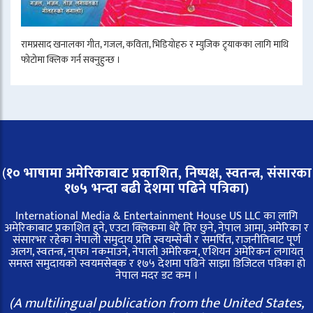
रामप्रसाद खनालका गीत, गजल, कविता, भिडियोहरु र म्युजिक ट्र्याकका लागि माथि
फोटोमा क्लिक गर्न सक्नुहुन्छ ।
(
१० भाषामा अमेरिकाबाट प्रकाशित, निष्पक्ष, स्वतन्त्र,
संसारका
१७५ भन्दा बढी देशमा पढिने पत्रिका)
International Media & Entertainment House US LLC का लागि
अमेरिकाबाट प्रकाशित हुने, एउटा क्लिकमा धेरै तिर छुने, नेपाल आमा, अमेरिका र
संसारभर रहेका नेपाली समुदाय प्रति स्वयम्सेबी र समर्पित, राजनीतिबाट पूर्ण
अलग, स्वतन्त्र, नाफा नकमाउने, नेपाली अमेरिकन, एशियन अमेरिकन लगायत
समस्त समुदायको स्वयमसेबक र १७५ देशमा पढिने साझा डिजिटल पत्रिका हो
नेपाल मदर डट कम ।
(A multilingual publication from the United States,