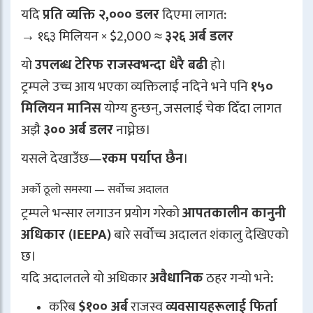
यदि
प्रति व्यक्ति २,००० डलर
दिएमा लागत:
→ १६३ मिलियन × $2,000 ≈
३२६ अर्ब डलर
यो
उपलब्ध टेरिफ राजस्वभन्दा धेरै बढी
हो।
ट्रम्पले उच्च आय भएका व्यक्तिलाई नदिने भने पनि
१५०
मिलियन मानिस
योग्य हुन्छन्, जसलाई चेक दिँदा लागत
अझै
३०० अर्ब डलर
नाघ्नेछ।
यसले देखाउँछ—
रकम पर्याप्त छैन
।
अर्को ठूलो समस्या — सर्वोच्च अदालत
ट्रम्पले भन्सार लगाउन प्रयोग गरेको
आपतकालीन कानुनी
अधिकार (IEEPA)
बारे सर्वोच्च अदालत शंकालु देखिएको
छ।
यदि अदालतले यो अधिकार
अवैधानिक
ठहर गर्‍यो भने:
करिब
$१०० अर्ब
राजस्व
व्यवसायहरूलाई फिर्ता