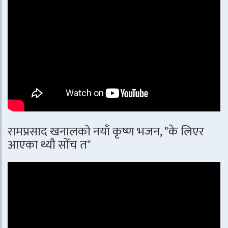
रामप्रसाद खनालको नयाँ कृष्ण भजन, "के लिएर
आएका थ्यौ सोंच त"