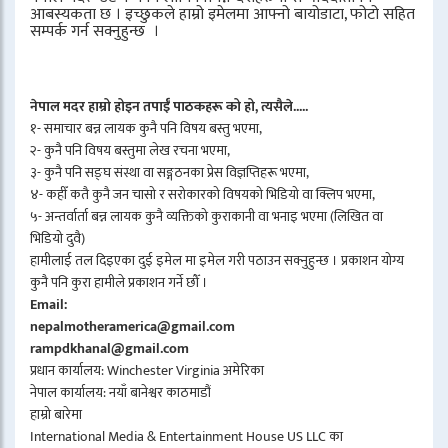
आबस्यकता छ । इच्छुकले हाम्रो इमेलमा आफ्नो बायोडाटा, फोटो सहित
सम्पर्क गर्न सक्नुहुन्छ ।
नेपाल मदर हाम्रो होइन तपाईँ पाठकहरू को हो, त्यसैले.....
१- समाचार बन्न लायक कुनै पनि विषय बस्तु भएमा,
२- कुनै पनि विषय बस्तुमा लेख रचना भएमा,
३- कुनै पनि सङ्घ संस्था वा सङ्गठनका प्रेस विज्ञप्तिहरू भएमा,
४- कहीँ कतै कुनै जन चासो र सरोकारको विषयको भिडियो वा क्लिप भएमा,
५- अन्तर्वार्ता बन्न लायक कुनै व्यक्तिको कुराकानी वा भनाइ भएमा (लिखित वा
भिडियो दुवै)
हामीलाई तल दिइएका दुई इमेल मा इमेल गरी पठाउन सक्नुहुन्छ । प्रकाशन योग्य
कुनै पनि कुरा हामीले प्रकाशन गर्ने छौँ ।
Email:
nepalmotheramerica@gmail.com
rampdkhanal@gmail.com
प्रधान कार्यालय: Winchester Virginia अमेरिका
नेपाल कार्यालय: नयाँ बानेश्वर काठमाडौं
हाम्रो बारेमा
International Media & Entertainment House US LLC का