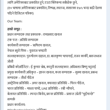
लागि अमेरिकाबाट प्रकाशित हुने, एउटा क्लिकमा सबैथोक छुने,
(१० भाषामा अमेरिकाबाट प्रकाशित, निष्पक्ष, स्वतन्त्र, संसारका १७५ भन्दा बढी देशमा
पढिने डिजिटल पत्रिका)
Our Team:
हाम्रो समूह :
प्रधान सम्पादक तथा प्रकाशक : रामप्रसाद खनाल
टंक पन्त - अतिथि सम्पादक
कार्यकारी सम्पादक – ऋषिराम खनाल,
नेपाल ब्युरो चिफ – युवराज भण्डारी
सल्लाहकारहरु: पुरुषोत्तम दाहाल, डा. बालकृष्ण चापागाईं, राजन कार्की, बसन्तध्वज
जोशी
प्रबिधी कोअर्डिनेटर : ई कुमार श्रेष्ठ, कानूनी सल्लाहकार: अधिबक्ता बिष्णु भट्टराई
प्रमुख कार्यकारी अधिकृत – ज्ञानन खनाल, कला सम्पादक – सुस्मा खनाल, प्रबन्ध
सम्पादक – तीर्था पौडेल
अस्ट्रेलिया प्रतिनिधि – अमर खनाल, क्यानाडा प्रतिनिधि – चिरन पौडेल,
भारत प्रतिनिधि – माधव पाण्डे, UAE प्रतिनिधि – रबी न्यौपाने,
बेलायत प्रतिनिधि – स्पन्दन बिनोद, फ्रान्स प्रतिनिधि – प्रसान्त उप्रेती “भुइँमान्छे”
सम्पर्क
प्रधान कार्यालय: