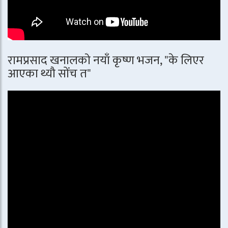
रामप्रसाद खनालको नयाँ कृष्ण भजन, "के लिएर
आएका थ्यौ सोंच त"