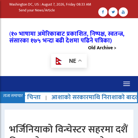
Washington DC, US : August 7, 2026, Friday 08:33 AM
Send your News/Article
(
१० भाषामा अमेरिकाबाट प्रकाशित, निष्पक्ष, स्वतन्त्र,
संसारका १७५ भन्दा बढी देशमा पढिने पत्रिका)
Old Archive >
NE
Toggl
naviga
ता
ताजा समाचार
आशाको सरकारमाथि निराशाको बादल
चार टन तौ
|
|
भर्जिनियाको विन्चेस्टर सहरमा दशैं