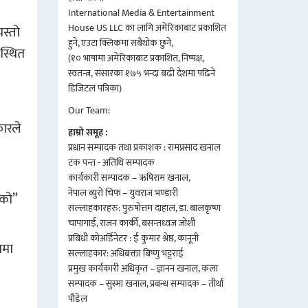
International Media & Entertainment
House US LLC का लागि अमेरिकाबाट प्रकाशित
यस्तो
हुने, एउटा क्लिकमा सबैथोक छुने,
पस्थित
(१० भाषामा अमेरिकाबाट प्रकाशित, निष्पक्ष,
स्वतन्त्र, संसारका १७५ भन्दा बढी देशमा पढिने
डिजिटल पत्रिका)
Our Team:
कारले
हाम्रो समूह :
प्रधान सम्पादक तथा प्रकाशक : रामप्रसाद खनाल
टंक पन्त - अतिथि सम्पादक
कार्यकारी सम्पादक – ऋषिराम खनाल,
नेपाल ब्युरो चिफ – युवराज भण्डारी
एको”
सल्लाहकारहरु: पुरुषोत्तम दाहाल, डा. बालकृष्ण
चापागाईं, राजन कार्की, बसन्तध्वज जोशी
प्रबिधी कोअर्डिनेटर : ई कुमार श्रेष्ठ, कानूनी
तमा
सल्लाहकार: अधिबक्ता बिष्णु भट्टराई
प्रमुख कार्यकारी अधिकृत – ज्ञानन खनाल, कला
सम्पादक – सुस्मा खनाल, प्रबन्ध सम्पादक – तीर्था
पौडेल