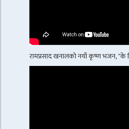
रामप्रसाद खनालको नयाँ कृष्ण भजन, "के