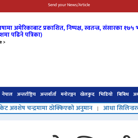
Send your News/Article
षामा अमेरिकाबाट प्रकाशित, निष्पक्ष, स्वतन्त्र,
संसारका १७५ भ
शमा पढिने पत्रिका)
e >
नेपाल
अन्तर्राष्ट्रिय
अन्तर्वार्ता
मनोरञ्जन
खेलकुद
भिडियो
बिबिध
अर्
्द्रमामा ठोक्किएको अनुमान
आधा सिलिन्डरको चारमहिने च
|