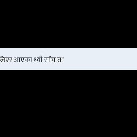
 लिएर आएका थ्यौ सोंच त"