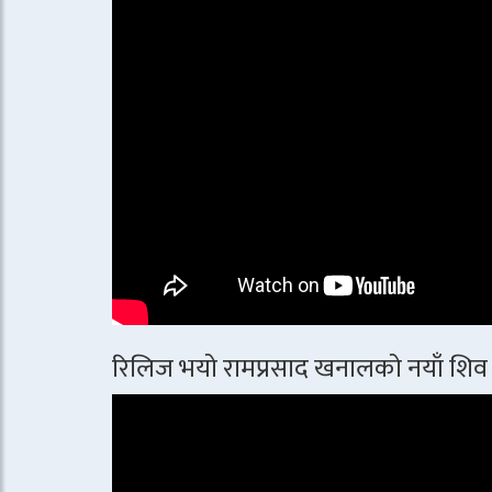
रिलिज भयो रामप्रसाद खनालको नयाँ शिव 