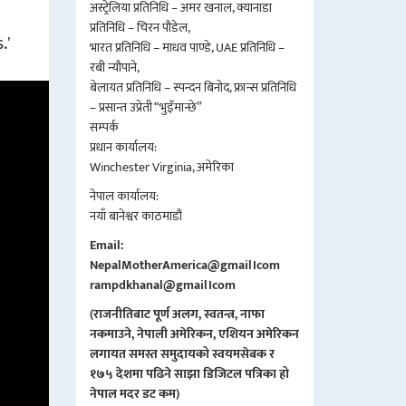
अस्ट्रेलिया प्रतिनिधि – अमर खनाल, क्यानाडा
प्रतिनिधि – चिरन पौडेल,
भारत प्रतिनिधि – माधव पाण्डे, UAE प्रतिनिधि –
रबी न्यौपाने,
बेलायत प्रतिनिधि – स्पन्दन बिनोद, फ्रान्स प्रतिनिधि
– प्रसान्त उप्रेती “भुइँमान्छे”
सम्पर्क
प्रधान कार्यालय:
Winchester Virginia, अमेरिका
नेपाल कार्यालय:
नयाँ बानेश्वर काठमाडौं
Email:
NepalMotherAmerica@gmail।com
rampdkhanal@gmail।com
(राजनीतिबाट पूर्ण अलग, स्वतन्त्र, नाफा
नकमाउने, नेपाली अमेरिकन, एशियन अमेरिकन
लगायत समस्त समुदायको स्वयमसेबक र
१७५ देशमा पढिने साझा डिजिटल पत्रिका हो
नेपाल मदर डट कम)