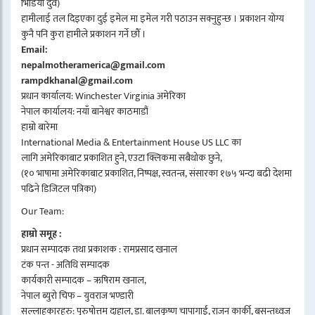
भिडियो दुवै)
हामीलाई तल दिइएका दुई इमेल मा इमेल गरी पठाउन सक्नुहुन्छ । प्रकाशन योग्य
कुनै पनि कुरा हामीले प्रकाशन गर्ने छौँ ।
Email:
nepalmotheramerica@gmail.com
rampdkhanal@gmail.com
प्रधान कार्यालय: Winchester Virginia अमेरिका
नेपाल कार्यालय: नयाँ बानेश्वर काठमाडौं
हाम्रो बारेमा
International Media & Entertainment House US LLC का
लागि अमेरिकाबाट प्रकाशित हुने, एउटा क्लिकमा सबैथोक छुने,
(१० भाषामा अमेरिकाबाट प्रकाशित, निष्पक्ष, स्वतन्त्र, संसारका १७५ भन्दा बढी देशमा
पढिने डिजिटल पत्रिका)
Our Team:
हाम्रो समूह :
प्रधान सम्पादक तथा प्रकाशक : रामप्रसाद खनाल
टंक पन्त - अतिथि सम्पादक
कार्यकारी सम्पादक – ऋषिराम खनाल,
नेपाल ब्युरो चिफ – युवराज भण्डारी
सल्लाहकारहरु: पुरुषोत्तम दाहाल, डा. बालकृष्ण चापागाईं, राजन कार्की, बसन्तध्वज