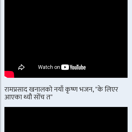
रामप्रसाद खनालको नयाँ कृष्ण भजन, "के लिएर
आएका थ्यौ सोंच त"