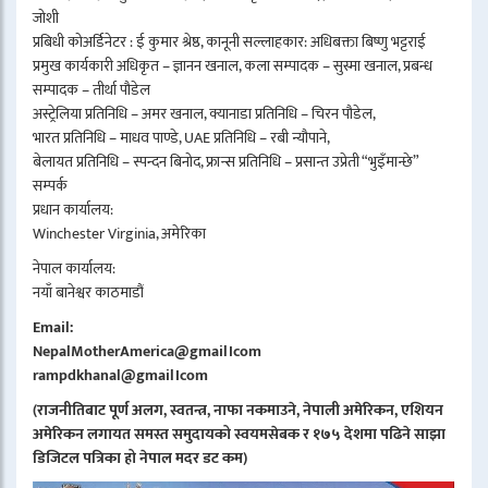
जोशी
प्रबिधी कोअर्डिनेटर : ई कुमार श्रेष्ठ, कानूनी सल्लाहकार: अधिबक्ता बिष्णु भट्टराई
प्रमुख कार्यकारी अधिकृत – ज्ञानन खनाल, कला सम्पादक – सुस्मा खनाल, प्रबन्ध
सम्पादक – तीर्था पौडेल
अस्ट्रेलिया प्रतिनिधि – अमर खनाल, क्यानाडा प्रतिनिधि – चिरन पौडेल,
भारत प्रतिनिधि – माधव पाण्डे, UAE प्रतिनिधि – रबी न्यौपाने,
बेलायत प्रतिनिधि – स्पन्दन बिनोद, फ्रान्स प्रतिनिधि – प्रसान्त उप्रेती “भुइँमान्छे”
सम्पर्क
प्रधान कार्यालय:
Winchester Virginia, अमेरिका
नेपाल कार्यालय:
नयाँ बानेश्वर काठमाडौं
Email:
NepalMotherAmerica@gmail।com
rampdkhanal@gmail।com
(राजनीतिबाट पूर्ण अलग, स्वतन्त्र, नाफा नकमाउने, नेपाली अमेरिकन, एशियन
अमेरिकन लगायत समस्त समुदायको स्वयमसेबक र १७५ देशमा पढिने साझा
डिजिटल पत्रिका हो नेपाल मदर डट कम)