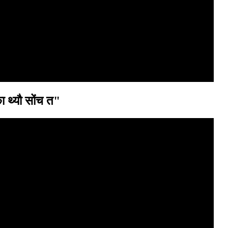
 थ्यौ सोंच त"