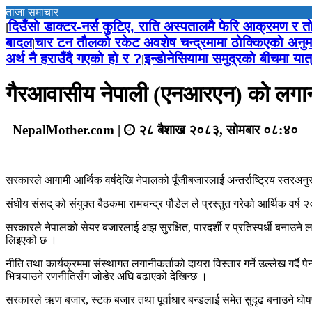
ताजा समाचार
दिउँसो डाक्टर-नर्स कुटिए, राति अस्पतालमै फेरि आक्रमण र 
|
बादल
चार टन तौलको रकेट अवशेष चन्द्रमामा ठोक्किएको अनुम
|
अर्थ नै हराउँदै गएको हो र ?
इन्डोनेसियामा समुद्रको बीचमा या
|
गैरआवासीय नेपाली (एनआरएन) को लगानी स
NepalMother.com |
२८ बैशाख २०८३, सोमबार ०८:४०
सरकारले आगामी आर्थिक वर्षदेखि नेपालको पूँजीबजारलाई अन्तर्राष्ट्रिय स्तरअनु
संघीय संसद् को संयुक्त बैठकमा रामचन्द्र पौडेल ले प्रस्तुत गरेको आर्थिक वर
सरकारले नेपालको सेयर बजारलाई अझ सुरक्षित, पारदर्शी र प्रतिस्पर्धी बनाउने ल
लिइएको छ ।
नीति तथा कार्यक्रममा संस्थागत लगानीकर्ताको दायरा विस्तार गर्ने उल्लेख गर
भित्र्याउने रणनीतिसँग जोडेर अघि बढाएको देखिन्छ ।
सरकारले ऋण बजार, स्टक बजार तथा पूर्वाधार बन्डलाई समेत सुदृढ बनाउने घोषण