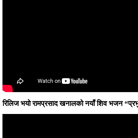
रिलिज भयो रामप्रसाद खनालको नयाँ शिव भजन “प्रभु