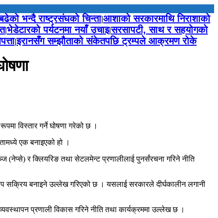
 बढेको भन्दै राष्ट्रसंघको चिन्ता
आशाको सरकारमाथि निराशाको
|
्त
भेडेटारको पर्यटनमा नयाँ उचाइ
सरसापटी, साथ र सहयोगको
|
|
त्ता
इरानसँग सम्झौताको संकेतपछि ट्रम्पले आक्रमण रोके
|
घोषणा
ूपमा विस्तार गर्ने घोषणा गरेको छ ।
कतामध्ये एक बनाइएको हो ।
 (नेप्से) र क्लियरिङ तथा सेटलमेन्ट प्रणालीलाई पुनर्संरचना गरिने नीति
ारमा थप सक्रिय बनाइने उल्लेख गरिएको छ । यसलाई सरकारले दीर्घकालीन लगानी
व्यवस्थापन प्रणाली विकास गरिने नीति तथा कार्यक्रममा उल्लेख छ ।