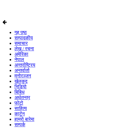
गृह पृष्ठ
सम्पादकीय
समाचार
लेख / रचना
अमेरिका
नेपाल
अन्तर्राष्ट्रिय
अन्तर्वार्ता
मनोरञ्जन
खेलकुद
भिडियो
बिबिध
अर्थतन्त्र
फोटो
साहित्य
कार्टुन
हाम्रो बारेमा
सम्पर्क