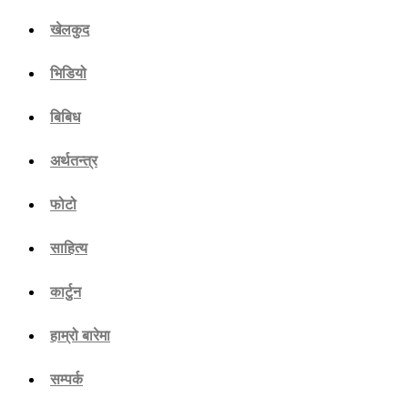
खेलकुद
भिडियो
बिबिध
अर्थतन्त्र
फोटो
साहित्य
कार्टुन
हाम्रो बारेमा
सम्पर्क