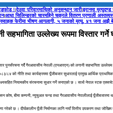
तोडफोड !
देउवा परिवारमाथिको अनुसन्धान जारी
इरानमा मृत्युदण्ड
|
|
ान
आधा सिलिन्डरको चारमहिने चक्रले वितरण प्रणाली अस्तव्यस
|
त्रुवाहक फेरीमा भीषण आगलागी, ५ जनाको मृत्यु, ४१ जना अझै बेप
हभागिता उल्लेख्य रूपमा विस्तार गर्ने 
सार पुनर्संरचना गर्दै गैरआवासीय नेपाली (एनआरएन) को लगानी सहभागिता उल्लेख्य र
्ष २०८३/८४ को नीति तथा कार्यक्रममा पूँजीबजार सुधारलाई प्रमुख आर्थिक प्राथमि
क्ष्यसहित नियामकीय संरचनामा सुधार गर्ने जनाएको छ । साथै नेपाल स्टक एक्सचेञ्ज
्दै पेन्सन कोष, बीमा कम्पनी, म्युचुअल फन्ड तथा गैरआवासीय नेपालीलाई पूँजीबज
ा गरेको छ । दीर्घकालीन पूँजी निर्माणका लागि नयाँ वित्तीय उपकरण तथा जोखिम 