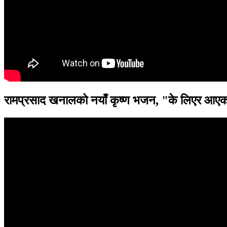
रामप्रसाद खनालको नयाँ कृष्ण भजन, "के लिएर आएका