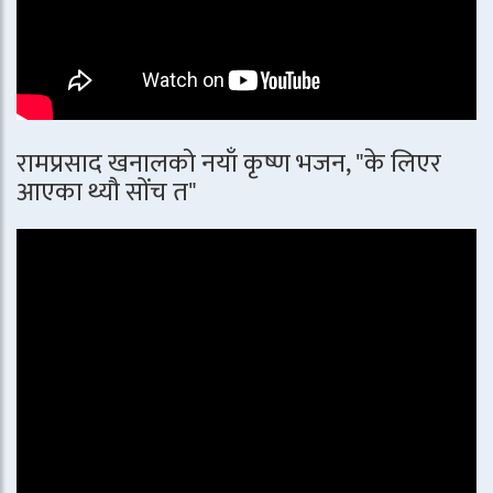
रामप्रसाद खनालको नयाँ कृष्ण भजन, "के लिएर
आएका थ्यौ सोंच त"