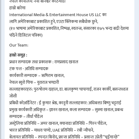
नेपाल कार्यालय: नयाँ बानेश्वर काठमाडौं
हाम्रो बारेमा
International Media & Entertainment House US LLC का
लागि अमेरिकाबाट प्रकाशित हुने, एउटा क्लिकमा सबैथोक छुने,
(१० भाषामा अमेरिकाबाट प्रकाशित, निष्पक्ष, स्वतन्त्र, संसारका १७५ भन्दा बढी देशमा
पढिने डिजिटल पत्रिका)
Our Team:
हाम्रो समूह :
प्रधान सम्पादक तथा प्रकाशक : रामप्रसाद खनाल
टंक पन्त - अतिथि सम्पादक
कार्यकारी सम्पादक – ऋषिराम खनाल,
नेपाल ब्युरो चिफ – युवराज भण्डारी
सल्लाहकारहरु: पुरुषोत्तम दाहाल, डा. बालकृष्ण चापागाईं, राजन कार्की, बसन्तध्वज
जोशी
प्रबिधी कोअर्डिनेटर : ई कुमार श्रेष्ठ, कानूनी सल्लाहकार: अधिबक्ता बिष्णु भट्टराई
प्रमुख कार्यकारी अधिकृत – ज्ञानन खनाल, कला सम्पादक – सुस्मा खनाल, प्रबन्ध
सम्पादक – तीर्था पौडेल
अस्ट्रेलिया प्रतिनिधि – अमर खनाल, क्यानाडा प्रतिनिधि – चिरन पौडेल,
भारत प्रतिनिधि – माधव पाण्डे, UAE प्रतिनिधि – रबी न्यौपाने,
बेलायत प्रतिनिधि – स्पन्दन बिनोद, फ्रान्स प्रतिनिधि – प्रसान्त उप्रेती “भुइँमान्छे”