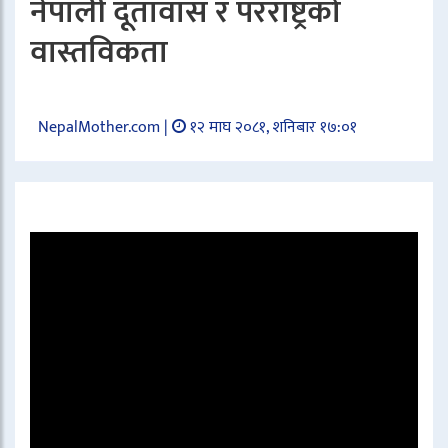
नेपाली दूतावास र परराष्ट्रको
वास्तविकता
NepalMother.com |
१२ माघ २०८१, शनिबार १७:०१