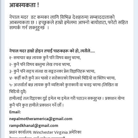
आबस्यकता !
नेपाल मदर डट कमका लागि विभिन्न देशहरुमा सम्बाददाताको
आबस्यकता छ । इच्छुकले हाम्रो इमेलमा आफ्नो बायोडाटा, फोटो सहित
सम्पर्क गर्न सक्नुहुन्छ ।
नेपाल मदर हाम्रो होइन तपाईँ पाठकहरू को हो, त्यसैले.....
१- समाचार बन्न लायक कुनै पनि विषय बस्तु भएमा,
२- कुनै पनि विषय बस्तुमा लेख रचना भएमा,
३- कुनै पनि सङ्घ संस्था वा सङ्गठनका प्रेस विज्ञप्तिहरू भएमा,
४- कहीँ कतै कुनै जन चासो र सरोकारको विषयको भिडियो वा क्लिप भएमा,
५- अन्तर्वार्ता बन्न लायक कुनै व्यक्तिको कुराकानी वा भनाइ भएमा (लिखित वा
भिडियो दुवै)
हामीलाई तल दिइएका दुई इमेल मा इमेल गरी पठाउन सक्नुहुन्छ । प्रकाशन योग्य
कुनै पनि कुरा हामीले प्रकाशन गर्ने छौँ ।
Email:
nepalmotheramerica@gmail.com
rampdkhanal@gmail.com
प्रधान कार्यालय: Winchester Virginia अमेरिका