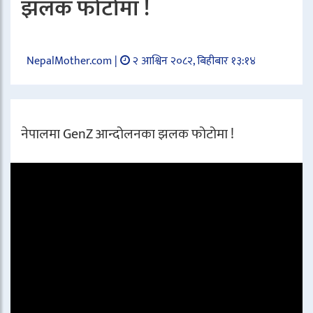
झलक फोटोमा !
NepalMother.com |
२ आश्विन २०८२, बिहीबार १३:१४
नेपालमा GenZ आन्दोलनका झलक फोटोमा !