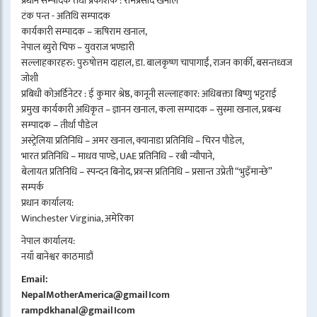
प्रधान सम्पादक तथा प्रकाशक : रामप्रसाद खनाल
टंक पन्त - अतिथि सम्पादक
कार्यकारी सम्पादक – ऋषिराम खनाल,
नेपाल ब्युरो चिफ – युवराज भण्डारी
सल्लाहकारहरु: पुरुषोत्तम दाहाल, डा. बालकृष्ण चापागाईं, राजन कार्की, बसन्तध्वज
जोशी
प्रबिधी कोअर्डिनेटर : ई कुमार श्रेष्ठ, कानूनी सल्लाहकार: अधिबक्ता बिष्णु भट्टराई
प्रमुख कार्यकारी अधिकृत – ज्ञानन खनाल, कला सम्पादक – सुस्मा खनाल, प्रबन्ध
सम्पादक – तीर्था पौडेल
अस्ट्रेलिया प्रतिनिधि – अमर खनाल, क्यानाडा प्रतिनिधि – चिरन पौडेल,
भारत प्रतिनिधि – माधव पाण्डे, UAE प्रतिनिधि – रबी न्यौपाने,
बेलायत प्रतिनिधि – स्पन्दन बिनोद, फ्रान्स प्रतिनिधि – प्रसान्त उप्रेती “भुइँमान्छे”
सम्पर्क
प्रधान कार्यालय:
Winchester Virginia, अमेरिका
नेपाल कार्यालय:
नयाँ बानेश्वर काठमाडौं
Email:
NepalMotherAmerica@gmail।com
rampdkhanal@gmail।com