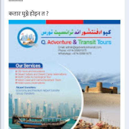
**********
कतार घुम्ने होइन त ?