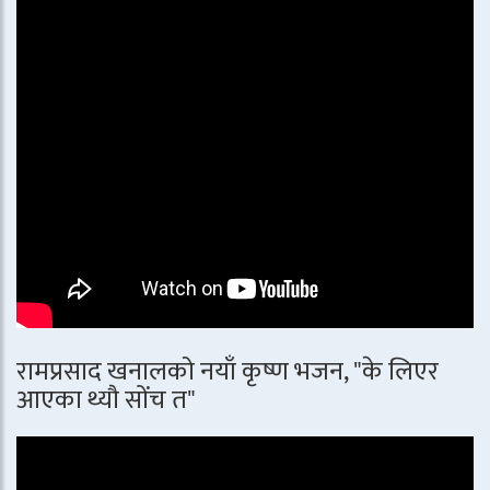
रामप्रसाद खनालको नयाँ कृष्ण भजन, "के लिएर
आएका थ्यौ सोंच त"