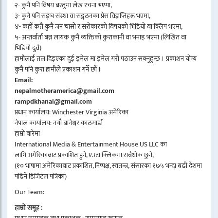
२- कुनै पनि विषय बस्तुमा लेख रचना भएमा,
३- कुनै पनि सङ्घ संस्था वा सङ्गठनका प्रेस विज्ञप्तिहरू भएमा,
४- कहीँ कतै कुनै जन चासो र सरोकारको विषयको भिडियो वा क्लिप भएमा,
५- अन्तर्वार्ता बन्न लायक कुनै व्यक्तिको कुराकानी वा भनाइ भएमा (लिखित वा
भिडियो दुवै)
हामीलाई तल दिइएका दुई इमेल मा इमेल गरी पठाउन सक्नुहुन्छ । प्रकाशन योग्य
कुनै पनि कुरा हामीले प्रकाशन गर्ने छौँ ।
Email:
nepalmotheramerica@gmail.com
rampdkhanal@gmail.com
प्रधान कार्यालय: Winchester Virginia अमेरिका
नेपाल कार्यालय: नयाँ बानेश्वर काठमाडौं
हाम्रो बारेमा
International Media & Entertainment House US LLC का
लागि अमेरिकाबाट प्रकाशित हुने, एउटा क्लिकमा सबैथोक छुने,
(१० भाषामा अमेरिकाबाट प्रकाशित, निष्पक्ष, स्वतन्त्र, संसारका १७५ भन्दा बढी देशमा
पढिने डिजिटल पत्रिका)
Our Team:
हाम्रो समूह :