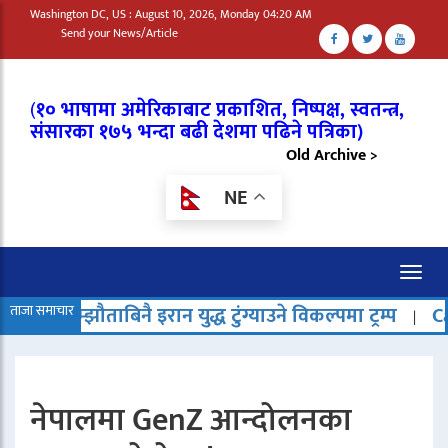
Washington DC, US : August 10, 2026, Monday 04:20 AM
Send your News/Article
(
१० भाषामा अमेरिकाबाट प्रकाशित, निष्पक्ष, स्वतन्त्र,
संसारका १७५ भन्दा बढी देशमा पढिने पत्रिका)
Old Archive >
NE
Toggl
naviga
बिनै इरान युद्ध टुंग्याउने विकल्पमा ट्रम्प
ताजा समाचार
Cartoon
द
|
|
नेपालमा GenZ आन्दोलनका