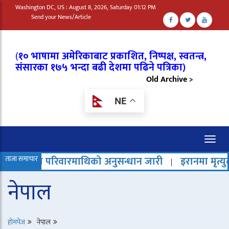
Washington DC, US : August 8, 2026, Saturday 01:12 PM
Send your News/Article
(
१० भाषामा अमेरिकाबाट प्रकाशित, निष्पक्ष, स्वतन्त्र,
संसारका १७५ भन्दा बढी देशमा पढिने पत्रिका)
Old Archive >
NE
Toggl
naviga
वा परिवारमाथिको अनुसन्धान जारी
ताजा समाचार
इरानमा मृत्युदण्ड बढेको 
|
नेपाल
होमपेज
नेपाल