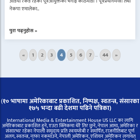
अडियो रेकर्ड रहेको पूर्वआयुक्तको भनाइ काठमाडौं । पूर्वप्रधानमन्त्री तथा
नेकपा एमालेका..
पुरा पढ्नुहोस »
«
1
2
3
4
5
6
7
44
»
...
(
१० भाषामा अमेरिकाबाट प्रकाशित, निष्पक्ष, स्वतन्त्र,
संसारका
१७५ भन्दा बढी देशमा पढिने पत्रिका)
International Media & Entertainment House US LLC का लागि
अमेरिकाबाट प्रकाशित हुने, एउटा क्लिकमा धेरै तिर छुने, नेपाल आमा, अमेरिका र
संसारभर रहेका नेपाली समुदाय प्रति स्वयम्सेबी र समर्पित, राजनीतिबाट पूर्ण
अलग, स्वतन्त्र, नाफा नकमाउने, नेपाली अमेरिकन, एशियन अमेरिकन लगायत